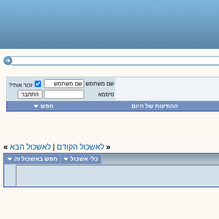
שם משתמש
זכור אותי?
סיסמא
ההודעות של היום
חפש
«
לאשכול הקודם
|
לאשכול הבא
»
כלי אשכול
חפש באשכול זה