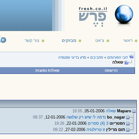
ראשי
צ'אט
מבזקים
צור קשר
telligent life. It's just been too intelligent to come here.
--- Arthur C. Clarke
16/12/1
לובי הפורומים
>
תחביבים
>
מדע בדיוני ופנטסיה
שאלה
הרשמה
שאלות נפוצות
Maparo
שאלה
05-01-2006,
18:05
bo_nagar
נדמה לי שיש רק שלושה
12-01-2006,
08:37
הפטריוט
3 (4) ספרים
22-01-2006,
19:26
תום מרילין
זו טריולוגיה
27-02-2006,
09:22