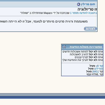
תום מרילין
זו טריולוגיה
בתגובה להודעה מספר 1
שנכתבה על ידי Maparo שמתחילה ב "שאלה"
משעממת ורווית פרטים מיותרים לטעמי, אבל זו לא הייתה השא
אפשרויות משלוח הודעות
אתה
לא יכול
לפתוח אשכולות חדשים
אתה
לא יכול
להגיב לאשכולות
אתה
לא יכול
לצרף קבצים
אתה
לא יכול
לערוך את ההודעות שלך
קוד vB
פעיל
סמיילים
פעיל
קוד
[IMG]
פעיל
קוד HTML
כבוי