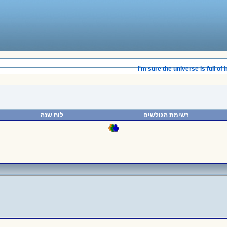
______________________________________
I'm sure the universe is full of in
רשימת הגולשים
לוח שנה