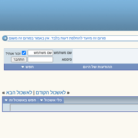
פורום זה מיועד להחלפת דעות בלבד. אין באמור בפורום זה משום תחליף לייעוץ מקצועי ואין להסתמך על הנכתב בו.
שם משתמש
זכור אותי?
סיסמא
ההודעות של היום
חפש
«
לאשכול הקודם
|
לאשכול הבא
»
כלי אשכול
חפש באשכול זה