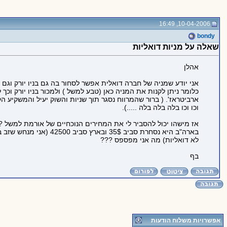
10-04-2006, 16:49
bondy
שאלה על מניות דואליות
אהלן
אני יודע שמניה של חברה דואלית אפשר לסחור בה גם בניו יורק וגם 
כלומר ניתן לקנות את המניה כאן (טבע למשל ) ולמכור בניו יורק וכך 
ארביטראז'. ( ברור שהמרווח נסגר תוך שניות והשוק יעיל והמשקיע ה
וכו וכו בלה בלה בלה .....).
אז מישהו יכול להסביר לי את המחירים הנוכחיים של אורמת למשל ?
בארה"ב היא נסחרת סביב 35$ ובארץ סביב 42500 (אני מנחש שזב באגורות כמו מניות
לא דואליות) מה אני מפספס ???
בף
אפשרויות משלוח הודעות