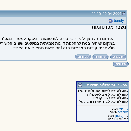
10-04-2006, 11:10
bondy
נשבר מפרסומות
הפורום הזה הפך להיות כר פורה לפרסומות - בעיקר למסחר במט"ח 
במקום שיהיה במה להחלפת דיעות אמיתית בנושאים שונים הקשורים
חלאס עם קידום המכירות הזה ! זה פשוט ממאיס את האתר.
אפשרויות משלוח הודעות
אתה
לא יכול
לפתוח אשכולות חדשים
אתה
לא יכול
להגיב לאשכולות
אתה
לא יכול
לצרף קבצים
אתה
לא יכול
לערוך את ההודעות שלך
קוד vB
פעיל
סמיילים
פעיל
קוד
[IMG]
פעיל
קוד HTML
כבוי