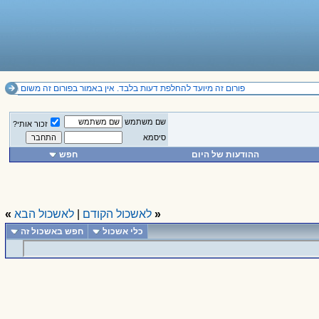
פורום זה מיועד להחלפת דעות בלבד. אין באמור בפורום זה משום תחליף לייעוץ מקצועי ואין להסתמך על הנכתב בו.
שם משתמש
זכור אותי?
סיסמא
ההודעות של היום
חפש
«
לאשכול הקודם
|
לאשכול הבא
»
כלי אשכול
חפש באשכול זה