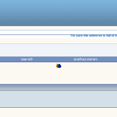
______________________________________
I'm sure the universe is full of in
רשימת הגולשים
לוח שנה