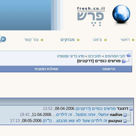
ראשי
צ'אט
מבזקים
צור קשר
telligent life. It's just been too intelligent to come here.
--- Arthur C. Clarke
16/12/1
לובי הפורומים
>
תחביבים
>
מדע בדיוני ופנטסיה
פורשים כנפיים (דרקונים)
הרשמה
שאלות נפוצות
דרגונד
פורשים כנפיים (דרקונים)
08-04-2006,
13:52
nadive
אחשלי, אתה מסטול.. זה לילדים...
11-04-2006,
19:42
puzpuz
זה לילדים שעוד לא יצאו מהבטן... (ל"ת)
08-05-2006,
17:13