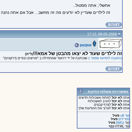
אחשלי, אתה מסטול..
זה לילדים שעדיין לא יודעים מה זה מחשב... אבל אם אתה נהנה 
08-05-2006, 17:13
puzpuz
זה לילדים שעוד לא יצאו מהבטן של אמא!!!
(ל"ת)
בתגובה להודעה מספר 1
שנכתבה על ידי דרגונד שמתחילה ב "פורשים כנפיים (דרקונים)"
אפשרויות משלוח הודעות
אתה
לא יכול
לפתוח אשכולות חדשים
אתה
לא יכול
להגיב לאשכולות
אתה
לא יכול
לצרף קבצים
אתה
לא יכול
לערוך את ההודעות שלך
קוד vB
פעיל
סמיילים
פעיל
קוד
[IMG]
פעיל
קוד HTML
כבוי