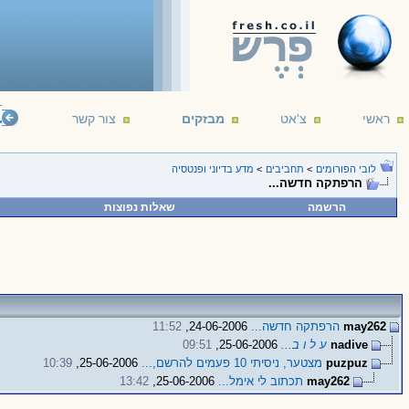
ראשי
צ'אט
מבזקים
צור קשר
telligent life. It's just been too intelligent to come here.
--- Arthur C. Clarke
16/12/1
לובי הפורומים
>
תחביבים
>
מדע בדיוני ופנטסיה
הרפתקה חדשה...
הרשמה
שאלות נפוצות
may262
הרפתקה חדשה...
24-06-2006,
11:52
nadive
ע ל ו ב...
25-06-2006,
09:51
puzpuz
מצטער, ניסיתי 10 פעמים להרשם,...
25-06-2006,
10:39
may262
תכתוב לי אימל...
25-06-2006,
13:42