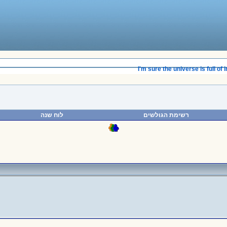
______________________________________
I'm sure the universe is full of in
רשימת הגולשים
לוח שנה