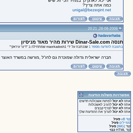
אני יכול לארגן לך במחיר הכי זול שיש
כמה אתה צריך?
unigal@bezeqint.net
28-08-2006, 20:21
hadavarhaba
תנסה Dinar-Sale.com שירות מהיר מאוד מניסיון
בתגובה להודעה מספר 1
שנכתבה על ידי maorkadosh1 שמתחילה ב "דינר עיראקי"
חברה ישראלית גדולה שמוכרת גם לחו"ל ,מורשה במשרד האוצר ב
אפשרויות משלוח הודעות
אתה
לא יכול
לפתוח אשכולות חדשים
אתה
לא יכול
להגיב לאשכולות
אתה
לא יכול
לצרף קבצים
אתה
לא יכול
לערוך את ההודעות שלך
קוד vB
פעיל
סמיילים
פעיל
קוד
[IMG]
פעיל
קוד HTML
כבוי