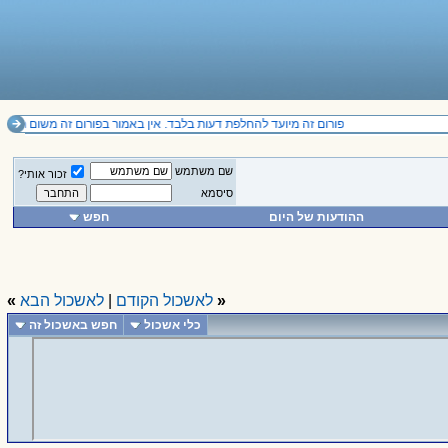
פורום זה מיועד להחלפת דעות בלבד. אין באמור בפורום זה משום תחליף לייעוץ מקצועי ואין להסתמך על הנכתב בו. l
שם משתמש
זכור אותי?
סיסמא
ההודעות של היום
חפש
«
לאשכול הקודם
|
לאשכול הבא
»
כלי אשכול
חפש באשכול זה