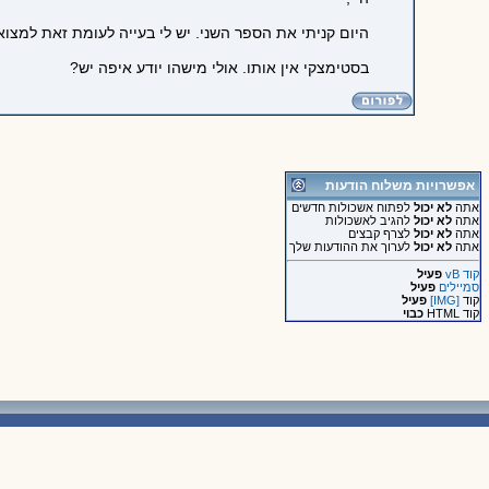
היום קניתי את הספר השני. יש לי בעייה לעומת זאת למצו
בסטימצקי אין אותו. אולי מישהו יודע איפה יש?
אפשרויות משלוח הודעות
אתה
לא יכול
לפתוח אשכולות חדשים
אתה
לא יכול
להגיב לאשכולות
אתה
לא יכול
לצרף קבצים
אתה
לא יכול
לערוך את ההודעות שלך
קוד vB
פעיל
סמיילים
פעיל
קוד
[IMG]
פעיל
קוד HTML
כבוי