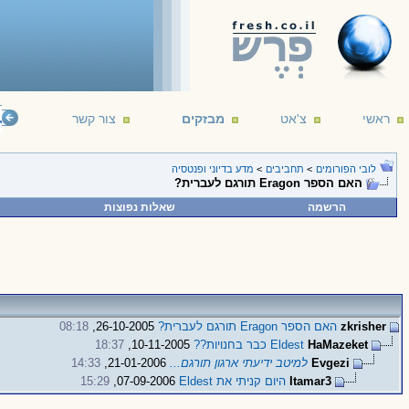
ראשי
צ'אט
מבזקים
צור קשר
elligent life. It's just been too intelligent to come here.
--- Arthur C. Clarke
16/12/1
לובי הפורומים
>
תחביבים
>
מדע בדיוני ופנטסיה
האם הספר Eragon תורגם לעברית?
הרשמה
שאלות נפוצות
zkrisher
האם הספר Eragon תורגם לעברית?
26-10-2005,
08:18
HaMazeket
Eldest כבר בחנויות??
10-11-2005,
18:37
Evgezi
למיטב ידיעתי ארגון תורגם...
21-01-2006,
14:33
Itamar3
היום קניתי את Eldest
07-09-2006,
15:29