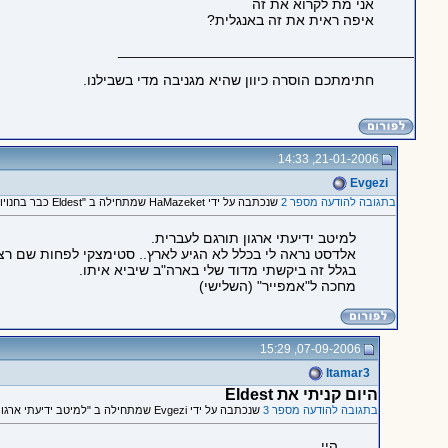
אני מת לקרוא את זה
איפה ראית את זה באנגלית?
_____________________________________
חתימתכם הוסרה כיוון שהיא מגניבה מדי בשבילנו.
21-01-2006, 14:33
Evgezi
בתגובה להודעה מספר 2
שנכתבה על ידי HaMazeket שמתחילה ב "Eldest כבר בחנויות??"
למיטב ידיעתי ארגון תורגם לעברית.
אלדסט נראה לי בכלל לא הגיע לארץ.. סטימצקי לפחות שם רצי
בגלל זה ביקשתי מדוד שלי בארה"ב שיביא איתו.
מחכה ל"אמפייר" (השלישי)
07-09-2006, 15:29
Itamar3
היום קניתי את Eldest
בתגובה להודעה מספר 3
שנכתבה על ידי Evgezi שמתחילה ב "למיטב ידיעתי ארגון תורגם..."
היי,