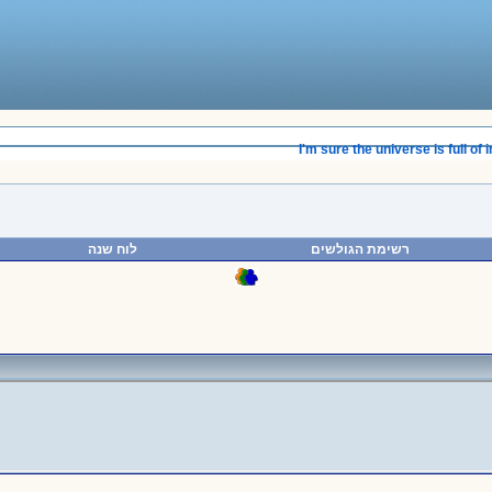
______________________________________
I'm sure the universe is full of int
רשימת הגולשים
לוח שנה