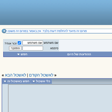
פורום זה מיועד להחלפת דעות בלבד. אין באמור בפורום זה משום תחליף לייעוץ מקצועי ואין להסתמך על הנכתב בו. .il
שם משתמש
זכור אותי?
סיסמא
ההודעות של היום
חפש
«
לאשכול הקודם
|
לאשכול הבא
»
כלי אשכול
חפש באשכול זה