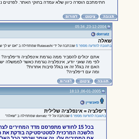
חתימתכם הוסרה כיוון שלא עמדה בחוקי האתר. לפרטים נ
23-12-2004, 05:34
dorratz
שאלה
בתגובה להודעה מספר 5
שנכתבה על ידי Rutasashi שמתחילה ב "אם יש לך שקל"
אתם יכולים להסביר ממה נגרמת אינפלציה ודיפלציה?
לפי מה שאני יודע, אינפלציה נגרמת כאשר לממשלה יש גי
האם זה בגלל זה או בגלל סיבות אחרות?
ומה עם דיפלציה?
06-01-2005, 18:13
סאנשיין
דיפלציה = אינפלציה שלילית
בתגובה להודעה מספר 6
שנכתבה על ידי dorratz שמתחילה ב "שאלה"
בכל 15 לחודש מתפרסם מדד המחירים לצרכן.
הלשכה המרכזית לסטטיסטיקה בודקת את המח
אם המחירים עלו, זה אומר שבסך הכל האלף 