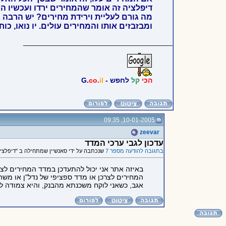
דיפלציה זה אומר שהמחירים ירדו ועכשיו הכ
מה גורם לעליית וירידת מחירים? יש הרבה
ומבזבזים אותו והמחירים עולים. יו נואו, כוח
_____________________________________
הכי
קל
לחפש -
il
co.
G.
10-01-2005, 09:35
zeevar
עדכון לגבי ערכי המדד
בתגובה להודעה מספר 7
שנכתבה על ידי סאנשיין שמתחילה ב "דיפלציה
המחירים לצרכן או מדד ספציפי של נדל"ן או משהו
אגב, כשאני לוקח משכנתא מהבנק, והיא צמודה למ