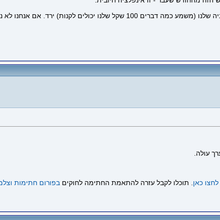
זה מהחודש שעבר - זו אינפלציה חיובית.
מה זה נוגע לחיינו זה דיי ברור. עליה באינפלציה אומרת שכוח הקניה שלנו (משמע כמה 
לחצו כאן
. תוכלו לקבל עזרה להתאמת החתימה לחוקים
בפורום חתימות וצלמ