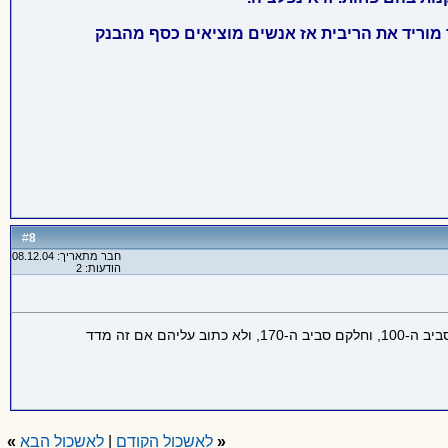
 מוריד את הריבית אז אנשים מוציאים כסף מהבנק
8
#
חבר מתאריך: 08.12.04
הודעות: 2
באיזה אתר אני יכול להתעדכן במדד המחירים לצרכן של החודש? נכנסתי לאתרים שונים, חלקם נותן לי מדדים בערכים שנעים סביב ה-100, וחלקם סביב ה-170, ולא כתוב עליהם אם זה מדד
«
לאשכול הקודם
|
לאשכול הבא
»