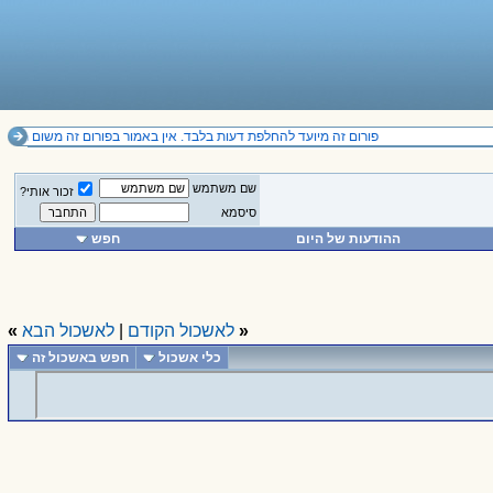
פורום זה מיועד להחלפת דעות בלבד. אין באמור בפורום זה משום תחליף לייעוץ מקצועי ואין להסתמך על הנכתב בו. 
שם משתמש
זכור אותי?
סיסמא
ההודעות של היום
חפש
«
לאשכול הקודם
|
לאשכול הבא
»
כלי אשכול
חפש באשכול זה