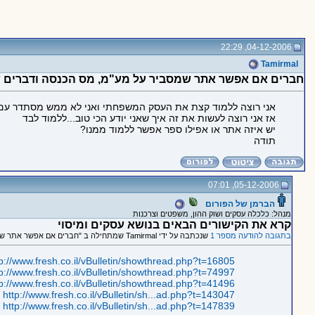
04-12-2006, 22:29
Tamirmal
חברים אם אפשר אתר שמסביר על מע"מ, מס הכנסה ודברים ש
אני רוצה ללמוד קצת את העסק המשפחתי ואני לא ממש מסתדר עם ה
אז אני רוצה לעשות את זה איך שאני יודע הכי טוב...ללמוד לבד
יש איזה אתר או אפילו ספר אפשר ללמוד ממנו?
תודה
05-12-2006, 07:01
הברמן של הפורום
מנהל: כלכלה עסקים ושוק ההון, משפטים וצרכנות
קרא את הקישורים הבאים בנושא עסקים ומיסוי
בתגובה להודעה מספר 1
שנכתבה על ידי Tamirmal שמתחילה ב "חברים אם אפשר אתר שמסביר על מע"מ, מס הכנסה ודברים של עסק פרטי"
tp://www.fresh.co.il/vBulletin/showthread.php?t=16805
tp://www.fresh.co.il/vBulletin/showthread.php?t=74997
tp://www.fresh.co.il/vBulletin/showthread.php?t=41496
http://www.fresh.co.il/vBulletin/sh...ad.php?t=143047
http://www.fresh.co.il/vBulletin/sh...ad.php?t=147839