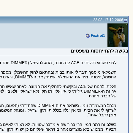
17-12-2006, 23:08
Foxtrot1
בקשה להתייחסות משפטים
לפני כשבוע רכשתי ב-ACE קנה ובנה, מתג לחשמל (DIMMER יותר נכון להגיד).
החשמל, זימנתי מיד את החשמלאי שינתק את ה-DIMMER, וראינו שבית הפלסטיק השחור שלו (המכסה המגן על רכיבי ה-DIMMER מאחור) צלוי וצורתו השתנתה.
הלכתי לחנות של ACE וביקשתי להחליף את המוצר. 
אריזת ה-DIMMER גיליתי כי אין עליו תו תקן (לא ישרא
של חברה אחרת.
מנהל המשמרת זומן. כשראה את ה-DIMMER שהחזרתי (הפגום, השרוף) הוא
לשרוף לי את הבית, וכי אין עליו בכלל תו תקן ישראלי, ומנהל המשמר
מוכן לקבל אותו".
בשלב זה רתח דמי, הרי ברור שהוא מדבר שטויות. לא רציתי לאיים ב
תבעתי ממנו שיביא מוצרים אחרים ויראה שעליהם
כן
יש תו תקן ישר