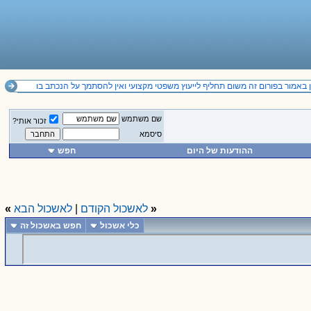
באמור בפורום זה משום תחליף לייעוץ משפטי מקצועי ואין להסתמך על הנכתב בו
שם משתמש
זכור אותי?
סיסמא
ההודעות של היום
חפש
«
לאשכול הקודם
|
לאשכול הבא
»
כלי אשכול
חפש באשכול זה