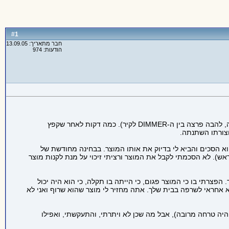
1
#
חבר מתאריך: 13.09.05
הודעות: 974
חשמלאי מוסמך חיבר לי אותו בבית (בהתאם לחוק החשמל). מספר ימים לאחר מכן הייתה תקלה ב-DIMMER והוא החל לבעור (כן, אני מתכוון לזה, להבה פרצה בין ה-DIMMER לקיר). כמה דקות לאחר שקפץ
זרה, הוא הסכים והביא לי בדיוק את אותו המוצר. בבחינה מחודשת של
שרכשי מראש). לא הסכמתי לקבל את המוצר ורציתי זיכוי על מנת לקנות מוצר
הפצרתי בו כי המוצר פגום, כי הייתה בו תקלה, כי הוא היה יכול
א אחראי לשרפה בבית שלך. אתה מחזיר לי מוצר שהוא שרוף ואני לא
היה טרחה מרובה), אבל מה שכן לא ויתרתי, והתעקשתי, ואפילו