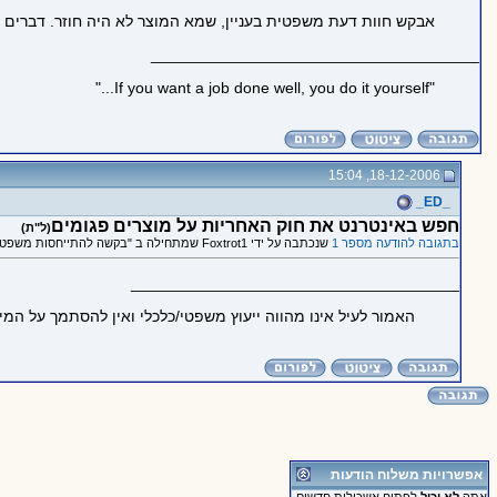
אבקש חוות דעת משפטית בעניין, שמא המוצר לא היה חוזר. דברים כ
_____________________________________
"If you want a job done well, you do it yourself..."
18-12-2006, 15:04
_ED_
חפש באינטרנט את חוק האחריות על מוצרים פגומים
(ל"ת)
בתגובה להודעה מספר 1
שנכתבה על ידי Foxtrot1 שמתחילה ב "בקשה להתייחסות משפטים"
_____________________________________
האמור לעיל אינו מהווה ייעוץ משפטי/כלכלי ואין להסתמך על המ
אפשרויות משלוח הודעות