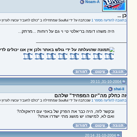
Noam-A
כן ...
בתגובה להודעה מספר 1
שנכתבה על ידי Soulful שמתחילה ב "כולם להעביר עכשיו לערוץ STAR WORLD!!!! כנסו"
היה משהו דומה בריאלטי טי וי גם על רוחות ...מרתק...
_____________________________________
31-10-2004, 20:11
shai-li
זה כחלק מה"יום המפחיד" שלהם
בתגובה להודעה מספר 1
שנכתבה על ידי Soulful שמתחילה ב "כולם להעביר עכשיו לערוץ STAR WORLD!!!! כנסו"
ובקשר לזה, היה כבר את הפרק של באפי עם דראקולה?
ואם לא, למישהו יש מושג מתי ישדרו אותו?
31-10-2004, 20:14