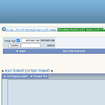
יתרון האנסי |
freedom.fresh.co.il
נושא: ילדה, רוצה לבוא אתי לדירה? –אני רק בת אר
שם משתמש
זכור אותי?
סיסמא
ההודעות של היום
חפש
«
לאשכול הקודם
|
לאשכול הבא
»
כלי אשכול
חפש באשכול זה