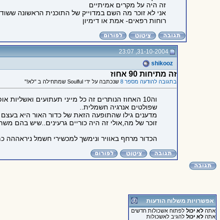
זה היה על מקרים אמיתיים
אני לא זוכר מה השם במדוייק של התוכנית הראשונה ששוד
רוחות רפאים- אמת או דימיון
31-10-2004, 23:07
shikooz
זה מתיחות 90 אחוז
בתגובה להודעה מספר 8
שנכתבה על ידי Soulful שמתחילה ב "לא!"
וה10 האחוז הנותרים זה כל מייני תעתועים ואשליו
שפולטים אנרגיה חשמלית..
מדענים גילו שהתופעה הזאת של כדור האור היא בעצם כ
זוכר של מה,אולי זה היה כוריים גרעינים..שיש בהם מש
הכדור מרחף באוויר ונימשך למכשירי חשמל ניראההה כמ
אפשרויות משלוח הודעות
אתה
לא יכול
לפתוח אשכולות חדשים
אתה
לא יכול
להגיב לאשכולות