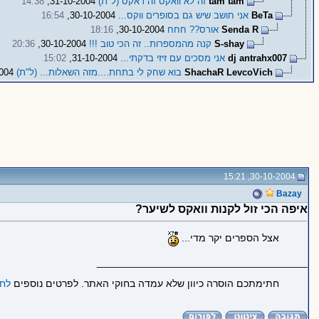
tam tam
זה לא וואקס זה דאקס (ל"ת)
31-10-2004,
14:38
BeTa
אני חושב שיש גם בסופרים ווקס...
30-10-2004,
16:54
Senda R
אורס?? חחח
30-10-2004,
18:16
S-shay
קנה מהמספרות.. זה הכי טוב !!!
30-10-2004,
20:36
dj antrahx007
אני מסכים עם זיזי בדקתי...
31-10-2004,
15:02
ShachaR LevcoVich
בוא שחק לי בתחת....מזה השאלות... (ל"ת)
31-10-2004,
30-10-2004, 15:21
Bazay
איפה הכי זול לקנות וואקס לשיער?
אצל הספרים יקר מדי...
_____________________________________
חתימתכם הוסרה כיוון שלא עמדה בחוקי האתר. לפרטים נוספים
לחצ