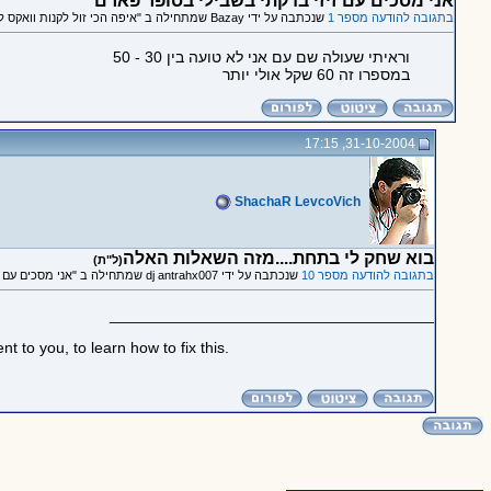
אני מסכים עם זיזי בדקתי בשבילי בסופר פארם
בתגובה להודעה מספר 1
שנכתבה על ידי Bazay שמתחילה ב "איפה הכי זול לקנות וואקס לשיער?"
וראיתי שעולה שם עם אני לא טועה בין 30 - 50
במספרו זה 60 שקל אולי יותר
31-10-2004, 17:15
ShachaR LevcoVich
בוא שחק לי בתחת....מזה השאלות האלה
(ל"ת)
בתגובה להודעה מספר 10
שנכתבה על ידי dj antrahx007 שמתחילה ב "אני מסכים עם זיזי בדקתי בשבילי בסופר פארם"
_____________________________________
 to you, to learn how to fix this.