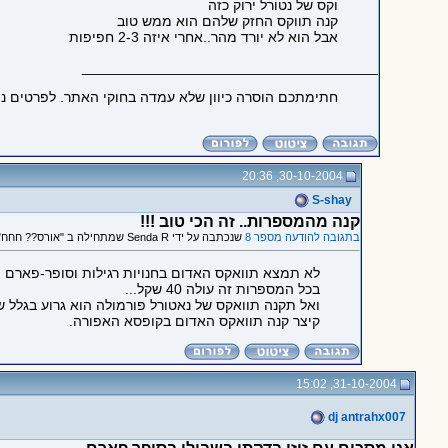
וקס של נטורל ירוק כזה
קנה תווקס החזק שלהם הוא ממש טוב
אבל הוא לא יורד מהר..אחרי איזה 2-3 חפיפות
_____________________________________
חתימתכם הוסרה כיוון שלא עמדה בחוקי האתר. לפרטים נ
30-10-2004, 20:36
S-shay
קנה מהמספרות.. זה הכי טוב !!!
בתגובה להודעה מספר 8
שנכתבה על ידי Senda R שמתחילה ב "אורס?? חחח"
לא תמצא תוואקס האדום בחנויות רגילות וסופר-פארם ..
בכל המספרות זה עולה 40 שקל...
ואל תקנה תוואקס של נאטורל פורמולה הוא גרוע בגלל שהוא שומני (ה
קיצר קנה תוואקס האדום בקופסא האפורה.
31-10-2004, 15:02
dj antrahx007