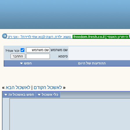
תרון האנסי |
freedom.fresh.co.il
נושא: ילדה, רוצה לבוא אתי לדירה? –אני רק בת ארב
שם משתמש
זכור אותי?
סיסמא
ההודעות של היום
חפש
«
לאשכול הקודם
|
לאשכול הבא
»
כלי אשכול
חפש באשכול זה