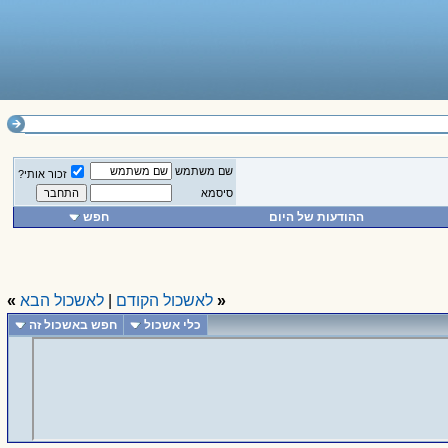
שם משתמש
זכור אותי?
סיסמא
ההודעות של היום
חפש
«
לאשכול הקודם
|
לאשכול הבא
»
כלי אשכול
חפש באשכול זה