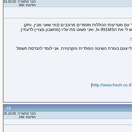
חבר מתאריך: 31.03.02
הודעות: 400
עם מטריצות הכוללות מספרים מרוכבים (כפי שאני מבין, ותקן
אותי אם אני טועה, אתה מתכוון למספרים מרוכבים שבהם משתמשים לייצוג דברים כגון זרם חלופי כאשר אתה מדבר על ייצוג פולרי וקרטזי). יש לי את הfx-991MS, ואני פשוט מת עליו (מחשבון מצויין לדעתי),
.
ם לעבוד עם מספרים מרוכבים וגם כן ניתן לייצגם בעזרת השיטה הפולרית והקרטזית. אני לומד להנדסת חשמל
]
http://www.fresh.co.i
3
#
חבר מתאריך: 25.10.05
הודעות: 246