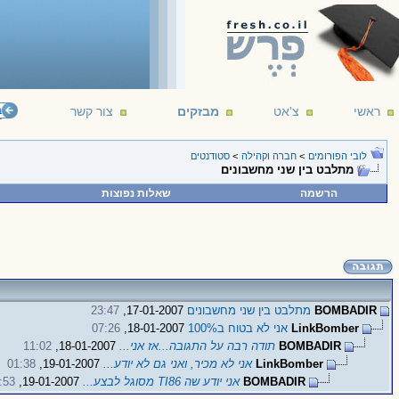
ראשי
צ'אט
מבזקים
צור קשר
"ונדמה לי בכ
לובי הפורומים
>
חברה וקהילה
>
סטודנטים
מתלבט בין שני מחשבונים
הרשמה
שאלות נפוצות
BOMBADIR
מתלבט בין שני מחשבונים
17-01-2007,
23:47
LinkBomber
אני לא בטוח ב100%
18-01-2007,
07:26
BOMBADIR
תודה רבה על התגובה...אז אני...
18-01-2007,
11:02
LinkBomber
אני לא מכיר, ואני גם לא יודע...
19-01-2007,
01:38
BOMBADIR
אני יודע שה TI86 מסוגל לבצע...
19-01-2007,
:53