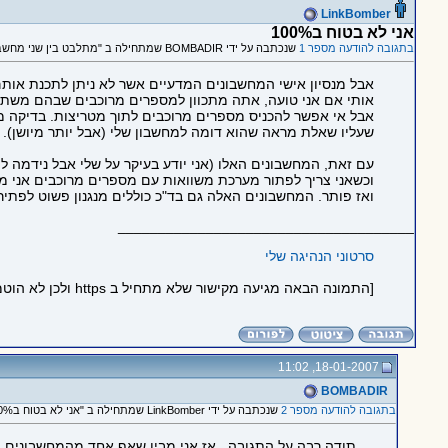
LinkBomber
אני לא בטוח ב100%
בתגובה להודעה מספר 1
שנכתבה על ידי BOMBADIR שמתחילה ב "מתלבט בין שני מחשבונים"
אבל מנסיון אישי המחשבונים המדעיים אשר לא ניתן לתכנת אותם
אבל אי אפשר להכניס מספרים מרוכבים לתוך מטריצות. בדיקה מהירה
שעליו שאלת מראה שהוא דומה למחשבון שלי (אבל יותר מיושן). 
וכשאני צריך לפתור מערכת משוואות עם מספרים מרוכבים אני מ
ואז פותר. המחשבונים האלה גם בד"כ כוללים מנגנון פשוט לפתירת משוואות עם עד 3 משתנים, אבל 
_____________________________________
סרטוני הנהיגה שלי
[התמונה הבאה מגיעה מקישור שלא מתחיל ב https ולכן לא הוטמעה בדף כדי לשמור על https תקין:
18-01-2007, 11:02
BOMBADIR
בתגובה להודעה מספר 2
שנכתבה על ידי LinkBomber שמתחילה ב "אני לא בטוח ב100%"
תודה רבה על התגובה...אז אני מבין שאף אחד מהמחשבונים הנל 