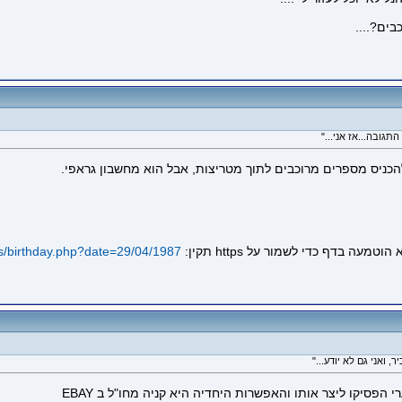
ים?....
pts/birthday.php?date=29/04/1987