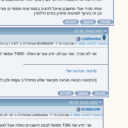
אתה מכיר אולי מחשבון שיוכל להציב במטריצות מספרים מורכב
וכן זה בעיקר לשיטות פתרון בזרם חילופין
19-01-2007, 01:38
LinkBomber
בתגובה להודעה מספר 3
שנכתבה על ידי BOMBADIR שמתחילה ב "תודה רבה על התגובה...אז אני..."
אני לא מכיר, ואני גם לא יודע אם יש כאלה. לTI89 אפשר להכניס מספרים מרוכבים לתוך מטריצות, אבל הוא מחשבון גראפי.
_____________________________________
סרטוני הנהיגה שלי
[התמונה הבאה מגיעה מקישור שלא מתחיל ב https ולכן לא הוטמעה בדף כדי לשמור על https תקין:
19-01-2007, 06:53
BOMBADIR
בתגובה להודעה מספר 4
שנכתבה על ידי LinkBomber שמתחילה ב "אני לא מכיר, ואני גם לא יודע..."
אני יודע שה TI86 מסוגל לבצע חישבוים כאלה אבל לצערי הפסיקו ליצר אותו והאפשרות היחדיה היא קניה מחו"ל ב EBAY