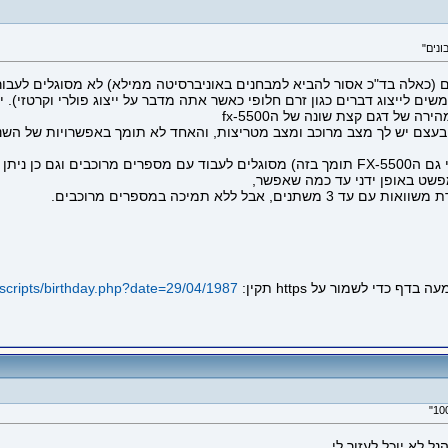
 (כאלה בד"כ אסור להביא למבחנים באוניברסיטה ממילא) לא מסוגלים לעבור 
 של דגם קצת שונה של הfx-5500
בעצם יש לך מצב מרוכב ומצב מטריצות, והאחד לא תומך באפשרויות של השני
עם זאת, המחשבונים האלו (אני יודע בעיקר על שלי אבל נידמה לי גם הFX-5500 תומך בזה) מסוגלי
פשט באופן ידני עד כמה שאפשר,
ללא תמיכה במספרים מרוכבים.
l/scripts/birthday.php?date=29/04/1987
לא יוכל לעזור לי ....