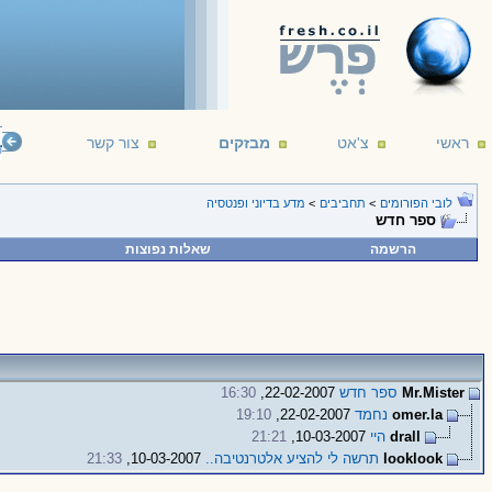
ראשי
צ'אט
מבזקים
צור קשר
lligent life. It's just been too intelligent to come here.
--- Arthur C. Clarke
16/12/19
לובי הפורומים
>
תחביבים
>
מדע בדיוני ופנטסיה
ספר חדש
הרשמה
שאלות נפוצות
Mr.Mister
ספר חדש
22-02-2007,
16:30
omer.la
נחמד
22-02-2007,
19:10
drall
היי
10-03-2007,
21:21
looklook
תרשה לי להציע אלטרנטיבה..
10-03-2007,
21:33