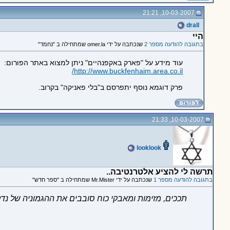
10-03-2007, 21:21
drall
היי
בתגובה להודעה מספר 2
שנכתבה על ידי omer.la שמתחילה ב "נחמד"
עוד מידע על "פארק באקפנהיים" ניתן למצוא באתר הפורום:
http://www.buckfenhaim.area.co.il/
פרק דוגמא נוסף יתפרסם ב"בלי פאניקה" בקרוב.
10-03-2007, 21:33
looklook
תרשה לי להציע אלטרנטיבה..
בתגובה להודעה מספר 1
שנכתבה על ידי Mr.Mister שמתחילה ב "ספר חדש"
תככים, מזימות ומאבקי כוח סובבים את ההגמוניה של נ