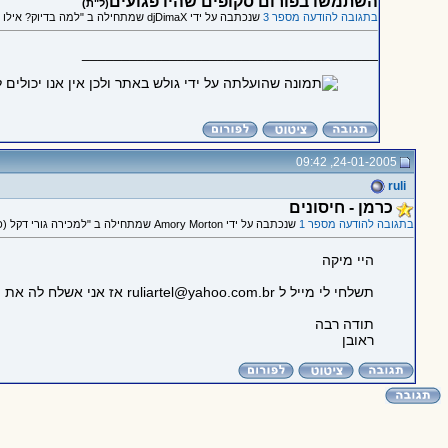
השתמשו בפורום סקופים שהיו פגועים
(ל"ת)
בתגובה להודעה מספר 3
שנכתבה על ידי djDimaX שמתחילה ב "למה בדיוק? אילו אסוציאציות?"
_____________________________________
24-01-2005, 09:42
ruli
כרמן - חיסונים
בתגובה להודעה מספר 1
שנכתבה על ידי Amory Morton שמתחילה ב "למכירה גורי דקל (כתחש) מקסימים"
היי מיקה
תשלחי לי מייל ל ruliartel@yahoo.com.br אז אני אשלח לה את הכתובת שלי.
תודה רבה
ראובן