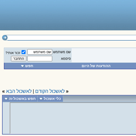
שם משתמש
זכור אותי?
סיסמא
ההודעות של היום
חפש
«
לאשכול הקודם
|
לאשכול הבא
»
כלי אשכול
חפש באשכול זה