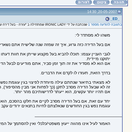
20-05-2007, 14:30
_ED_
בתגובה להודעה מספר 1
שנכתבה על ידי IRONIC LADY שמתחילה ב "עזרה - בעל דירה שלא מוכן לתקן נזקים. מה עושים??"
משהו לא מסתדר לי:
אם בעל הדירה כזה גרוע, איך זה שמזה שנה שלישית אתם נשארי
לגבי העניין עצמו: תוכלו להביא בעל מקצוע שייתן את חוות דעת
יתוקנו מיידית.
אם הוא לא מסדיר את זה תוך זמן סביר, אתם מודיעים לבעל ה
בדרך הזאת, תעזרו לו לקדם את הדברים.
לא מצאתי בתיאור שנתתם עילה מיוחדת לפיצוי בגין עוגמת נפש,
זה לא שבעל הדירה מסרב לתקן (כך לפחות אני מבין מהסיפור),
אם תהיו יותר עקשים, הוא ייעתר לדרישותיכם מהר יותר.
יחד עם זאת, אם בעל הדירה מסרב לקיים את חלקו בהסכם, הוא לא
עוגמת נפש בגין החודשים שנאלצתם לחיות בתנאים ירודים עקב 
_____________________________________
האמור לעיל אינו מהווה ייעוץ משפטי/כלכלי ואין להסתמך על המ