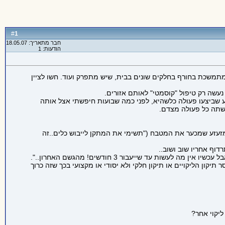
1
#
חבר מתאריך: 18.05.07
הודעות: 1
 מתמשכת בחורף בחלקים שונים בבית, שיש מתפרק ועוד. חשו לציין
 נעשה רק טיפול "קוסמטי" לאותם אזורים.
וע שביצעו פעולה כלשהיא, לפני כמה שבועות חיפשתי אצל אותה
שתה כל פעולה מצדם.
 מזעזע שמכער את המטבח ("תשימי את המתקן לייבוש כלים..זה
דוף אחריו שוב ושוב..
עד שייעבור 3 חודשים! מהגשם האחרון..".
קון הליקויים או תיקון חלקי ולא יסודי או מקצועי בכך שזה כרוך
ליקוי אחר?