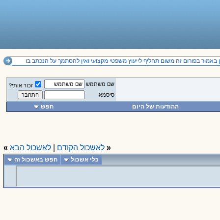
באמור בפורום זה משום תחליף לייעוץ משפטי מקצועי ואין להסתמך על הנכתב בו
שם משתמש
זכור אותי?
סיסמא
ההודעות של היום
חפש
«
לאשכול הקודם
|
לאשכול הבא
»
כלי אשכול
חפש באשכול זה