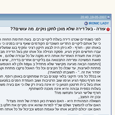
19-05-2007, 20:40
IRONIC LADY
עזרה - בעל דירה שלא מוכן לתקן נזקים. מה עושים??
לפני כשנתיים שכרנו דירה בעלת ליקויים רבים. בעת חתימת החוזה ה
כי על אותם ליקויים התריעו השוכרים הקודמים שאף ציינו בפנינו כ
באותו זמן - חורף - לא ניתן היה לבצע תיקון רציני ומקיף בגג שמע
עברו חודשים הקיץ הגיע, פסקה הנזילה וכל אותו זמן בעל הדירה מב
חברה את תעודת האחריות אותה היא מקנה על כל עבודה שלהם , אך
סאגת המשיכה ומריחה התבטאה גם בליקויים אחרים בדירה,, שיש 
[התמונה הבאה מגיעה מקישור שלא מתחיל ב https ולכן לא הוטמעה בדף כדי לשמור על https תקין:
מתחת לארונות, עד שכלו כל הקיצים וכל כלי האוכל נרקבו מתחת וק
יסתיר את זה.." - תשובתו למחאתי).
או בכלל כל מיני תיקוני בלאי קטנים בבית שמתוקנים באופן רופף, חו
ואז חורף נוסף הגיע ועימו שוב הרטיבות ושוב העמדת הפנים במטעמו " מה את 
אותו בעל בית חרטטן הטוען כי זו אינה בעיה רק שלו כי אם בעיה מש
בעלות כספית גבוהה והיא אינה מוכנה להשתתף.
חורף שלישי הגיע! ותנחשו מה?
ובכן זה המצב,,
השאלה המהותית היא - האם נעשית כאן הפרה של חוזה מצדו?
האם עלינו להמשיך ושלם שכ"ד למרות שהוא אינו מקיים את חלקו בח
האם אנו יכולם לתבוע אותו על עוגמת הנפש וכביכול על כל אותה תק