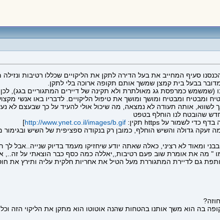
כנסנו סעיף המחייב את בעל הדירה לתקן את הליקויים שכללו רטיבות ונזילה
י מדובר בבעל בית קמצן שמשך אותם תקופה ארוכה בלי לתקן.
לינו (שמשמש כמרפסת גג מאולתרת ולא תקינה של דיירים המתגוריים בגג), לכן
טיח ומבטיח ומבטיח ומושך ומושך את טיפול הליקויים. לדבריו באו אנשי מקצ
 לשווא, אותה תעודה לא נמצאה, מה שיכול אולי להעיד על כך שבעצם לא נע
חדש שהובטח לנו הוחלף בטפט
]
http://www.ynet.co.il/images/b.gif
מה זעקה גדולה והשיש הוחלף, כמובן רק בנקודה ספציפית של השיש ובגימור
בבני ומאוד לא רציני, כאלה שאתה יודע שיחזיקו מעמד בדיוק שנייה..אבל לך תר
אומרת שוב פעם רטיבות,,יאללה כמה כסף כבר הוצאתי על זה.., אבל עכשיו אין מה לעשות 
ותפת גם לדיירת המתגוררת מעל הטיל את אחריות חלקית עליה ותירץ את חוסר תי
וזה?
ופה בה הוא משך אותנו בהטחות שהנה אוטוטו הוא מתקן את הליקוי הזה וכל 