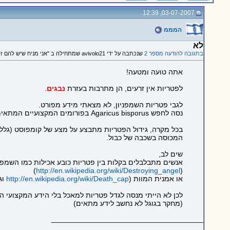
03-07-2007, 12:39
המממ
לא
בתגובה להודעה מספר 2
שנכתבה על ידי avivolo21 שמתחילה ב "אני מניח שיש להם זרעים לא?"
אתה טועה ומטעה!
לפטריות אין זרעים, הן מתרבות בעזרת
נבגים
.
לגבי פטריות השמפניון, לא מצאתי מידע מפורט.
נסה לחפש Agaricus bisporus בפורומים המקצועיים המתאימים.
בכל מקרה, גידול הפטריות מתבצע על מצע של קומפוסט (גללי 
המכוסה בשכבה של כבול.
שים לב,
אנשים מתבלבלים בקלות בין פטריות כובע אכילות כמו השמפינ
)
http://en.wikipedia.org/wiki/Destroying_angel
(
או אמנית המוות (
http://en.wikipedia.org/wiki/Death_cap
וג
לכן לא הייתי מנסה לגדל פטריות למאכל בלי הידע המקצועי 
(מחקר בגוגל לא נחשב לידע מתאים)
_____________________________________