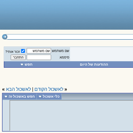
שם משתמש
זכור אותי?
סיסמא
ההודעות של היום
חפש
«
לאשכול הקודם
|
לאשכול הבא
»
כלי אשכול
חפש באשכול זה