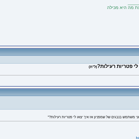
____
י פטריות רעילות?
(ל"ת)
h