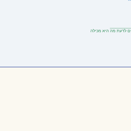
________