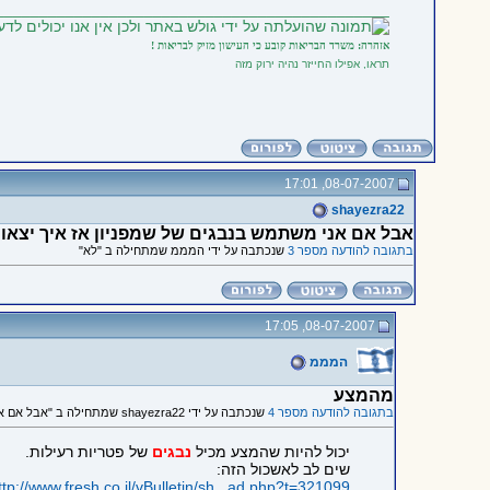
_____________________________________________
אזהרה: משרד הבריאות קובע כי העישון מזיק לבריאות !
תראו, אפילו החייזר נהיה ירוק מזה
08-07-2007, 17:01
shayezra22
אבל אם אני משתמש בנבגים של שמפניון אז איך יצאו ל
בתגובה להודעה מספר 3
שנכתבה על ידי המממ שמתחילה ב "לא"
08-07-2007, 17:05
המממ
מהמצע
בתגובה להודעה מספר 4
שנכתבה על ידי shayezra22 שמתחילה ב "אבל אם אני משתמש בנבגים של שמפניון אז איך יצאו לי פטריות רעילות?"
יכול להיות שהמצע מכיל
נבגים
של פטריות רעילות.
שים לב לאשכול הזה:
ttp://www.fresh.co.il/vBulletin/sh...ad.php?t=321099