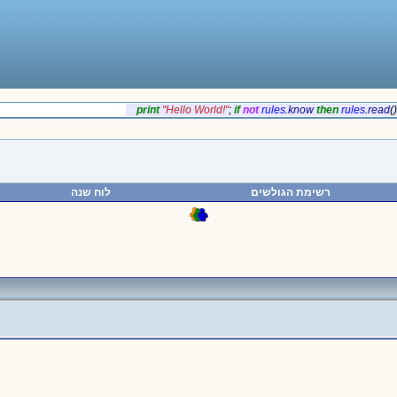
‎print
‎"Hello World!"
;
if‎
‎not
rules
.
‎know
‎then
rules
.
‎read
רשימת הגולשים
לוח שנה