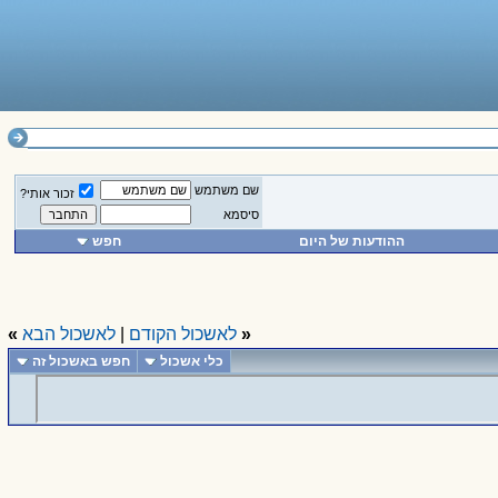
שם משתמש
זכור אותי?
סיסמא
ההודעות של היום
חפש
«
לאשכול הקודם
|
לאשכול הבא
»
כלי אשכול
חפש באשכול זה