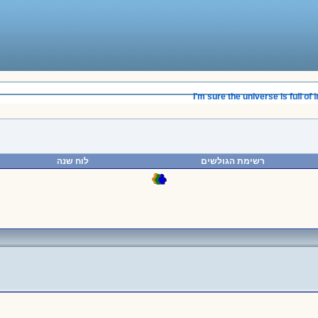
______________________________________
I'm sure the universe is full of in
רשימת הגולשים
לוח שנה