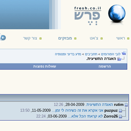
ראשי
צ'אט
מבזקים
צור קשר
telligent life. It's just been too intelligent to come here.
--- Arthur C. Clarke
16/12/1
לובי הפורומים
>
תחביבים
>
מדע בדיוני ופנטסיה
האגדה התשיעית.
הרשמה
שאלות נפוצות
rutim
האגדה התשיעית.
28-04-2009,
12:26
puzpuz
אני אקרא את זה כשיהיה לי זמן...
11-05-2009,
13:50
Zorro26
לא קראתי הכל אלא...
03-06-2009,
22:24