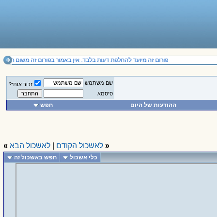
פורום זה מיועד להחלפת דעות בלבד. אין באמור בפורום זה משום תחליף לייעוץ מקצועי ואין להסתמך על הנכתב בו. il
שם משתמש
זכור אותי?
סיסמא
ההודעות של היום
חפש
«
לאשכול הקודם
|
לאשכול הבא
»
כלי אשכול
חפש באשכול זה