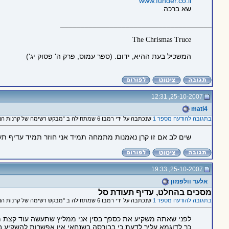
www.funder.co.il
שא ברכה.
_____________________________________
The Chrismas Truce
המשכיל בעת ההיא, ידום. (ספר עמוס, פרק ה' פסוק יג')
25-10-2007, 12:31
mati4
בתגובה להודעה מספר 1
שנכתבה על ידי רמבו 6 שמתחילה ב "מבקש רשימה של קרנות הנאמנות הטובות ביותר בארץ"
שים לב אם זו קרן נאמנות מתמחה תמיד אני חוזר תמיד עדיף תעו
25-10-2007, 19:33
אלעד וולפנזון
מסכים בהחלט, עדיף תעודת סל
בתגובה להודעה מספר 1
שנכתבה על ידי רמבו 6 שמתחילה ב "מבקש רשימה של קרנות הנאמנות הטובות ביותר בארץ"
לפני שאתה משקיע את כספך בסין אני ממליץ שתעשה עוד קצת מח
כך לדוגמא עליך לדעת כי בבורסה בשנחאי אין אפשרות להשקיע במניות מדירוג A אשר מהוות 60% מהשוק, הגבלות שאינן ק