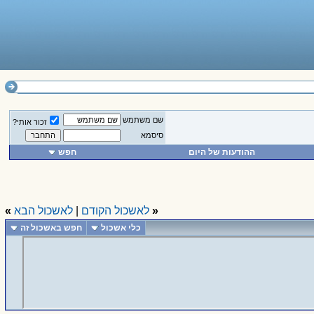
שם משתמש
זכור אותי?
סיסמא
ההודעות של היום
חפש
«
לאשכול הקודם
|
לאשכול הבא
»
כלי אשכול
חפש באשכול זה