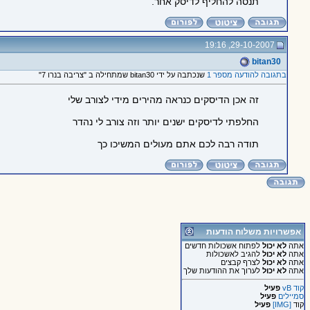
תנסה להחליף לדיסק אחר.
29-10-2007, 19:16
bitan30
בתגובה להודעה מספר 1
שנכתבה על ידי bitan30 שמתחילה ב "צריבה בנרו 7"
זה אכן הדיסקים כנראה מהירים מידי לצורב שלי
החלפתי לדיסקים ישנים יותר וזה צורב לי נהדר
תודה רבה לכם אתם מעולים המשיכו כך
אפשרויות משלוח הודעות
אתה
לא יכול
לפתוח אשכולות חדשים
אתה
לא יכול
להגיב לאשכולות
אתה
לא יכול
לצרף קבצים
אתה
לא יכול
לערוך את ההודעות שלך
קוד vB
פעיל
סמיילים
פעיל
קוד
[IMG]
פעיל