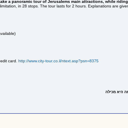
ake a panoramic tour of Jerusalems main attractions, while riding
t limitation, in 28 stops. The tour lasts for 2 hours. Explanations are gi
vailable)
edit card.
http://www.city-tour.co.il/ntext.asp?psn=8375