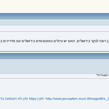
 רוצה לבקר בירושלים, האם יש טיולים באוטובוסים בירושלים עם מדריכים ב
http://www.jerusalem.muni.il/imagedb/s
[התמונה הבאה מגיעה מקישור שלא מתחיל ב https ולכן לא הוטמעה בדף כדי לשמור על https תקין: