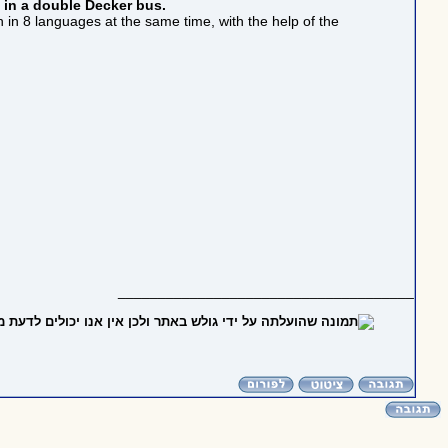
 in a double Decker bus.
ven in 8 languages at the same time, with the help of the
_____________________________________