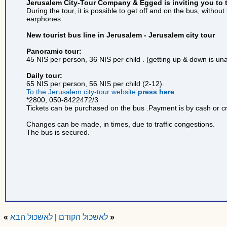
Jerusalem City-Tour Company & Egged is inviting you to t
During the tour, it is possible to get off and on the bus, withou
earphones.
New tourist bus line in Jerusalem - Jerusalem city tour
Panoramic tour:
45 NIS per person, 36 NIS per child . (getting up & down is una
Daily tour:
65 NIS per person, 56 NIS per child (2-12).
To the Jerusalem city-tour website
press here
*2800, 050-8422472/3
Tickets can be purchased on the bus .Payment is by cash or cr
Changes can be made, in times, due to traffic congestions.
The bus is secured.
«
לאשכול הקודם
|
לאשכול הבא
»