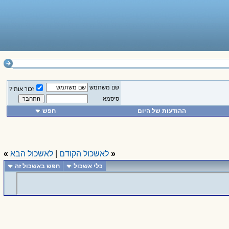
שם משתמש
זכור אותי?
סיסמא
ההודעות של היום
חפש
«
לאשכול הקודם
|
לאשכול הבא
»
כלי אשכול
חפש באשכול זה