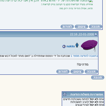
אזהרה: משרד הבריאות קובע כי העישון מזיק לבריאות !
תראו, אפילו החייזר נהיה ירוק מזה
22-01-2008, 22:16
nukito
בתגובה להודעה מספר 1
שנכתבה על ידי המממ שמתחילה ב "האם מותר לאכול דבש שנפל 
מדהים!!
אפשרויות משלוח הודעות
אתה
לא יכול
לפתוח אשכולות חדשים
אתה
לא יכול
להגיב לאשכולות
אתה
לא יכול
לצרף קבצים