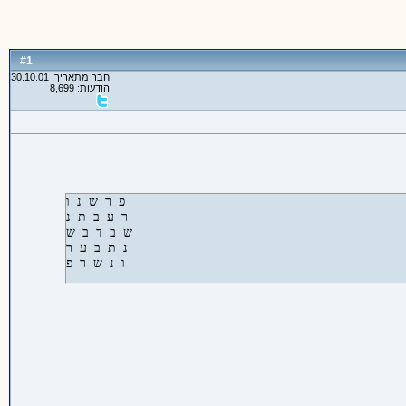
1
#
חבר מתאריך: 30.10.01
הודעות: 8,699
פ ר ש נ ו

ר ע ב ת נ

ש ב ד ב ש

נ ת ב ע ר

ו נ ש ר פ