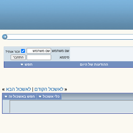
שם משתמש
זכור אותי?
סיסמא
ההודעות של היום
חפש
«
לאשכול הקודם
|
לאשכול הבא
»
כלי אשכול
חפש באשכול זה