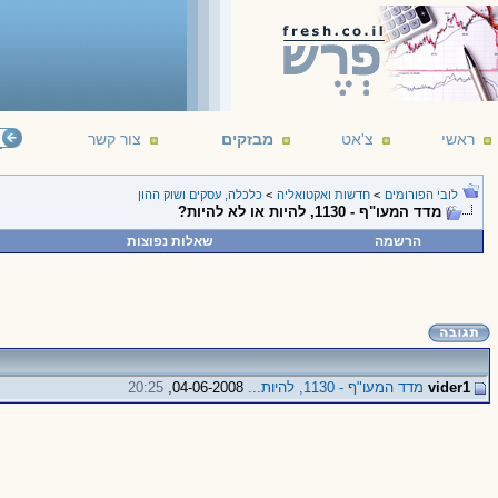
ראשי
צ'אט
מבזקים
צור קשר
לובי הפורומים
>
חדשות ואקטואליה
>
כלכלה, עסקים ושוק ההון
מדד המעו"ף - 1130, להיות או לא להיות?
הרשמה
שאלות נפוצות
vider1
מדד המעו"ף - 1130, להיות...
04-06-2008,
20:25