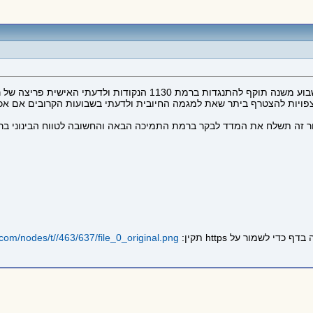
בהמשך לסקירות הקודמות שלי על מדד המעו"ף אעדכן כי קיבלנו השבוע משנה
ויות להצטרף ביתר שאת למגמה החיובית ולדעתי בשבועות הקרובים אם אכן 
.com/nodes/t//463/637/file_0_original.png