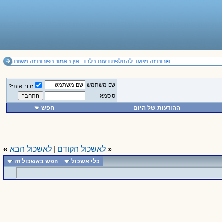
פורום זה מיועד להחלפת דעות בלבד. אין באמור בפורום זה משום תחליף לייעוץ מקצועי ואין להסתמך על הנכתב בו.
שם משתמש
זכור אותי?
סיסמא
ההודעות של היום
חפש
«
לאשכול הקודם
|
לאשכול הבא
»
כלי אשכול
חפש באשכול זה