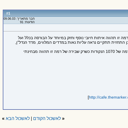
1
#
חבר מתאריך: 09.06.03
הודעות: 91
 תוקף להתנגדות ברמת 1130 הנקודות ולדעתי האישית פריצה של רמה זו תהווה איתות חיובי נוסף וחזק במיוחד על הבורסה בכלל ועל
התחזית תתקיים נראה עליות נאות במדדים המלווים, מדד הנדל"ן,
התמיכה הקרובה נמצאת באיזור 1100-1100 נקודות ושבירה של איזור זה תשלח את המדד לבקר ברמת התמיכה הבאה והחשובה לטווח הבינוני ברמה של 1070 הנקודות כשרק שבירה של רמה זו תהווה מבחינתי
]
http://cafe.themarker
«
לאשכול הקודם
|
לאשכול הבא
»