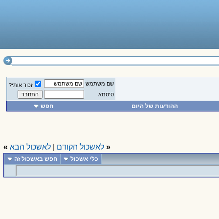
שם משתמש
זכור אותי?
סיסמא
ההודעות של היום
חפש
«
לאשכול הקודם
|
לאשכול הבא
»
כלי אשכול
חפש באשכול זה