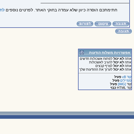
_____________________________________
חתימתכם הוסרה כיוון שלא עמדה בחוקי האתר. לפרטים נוספים
לחצ
אפשרויות משלוח הודעות
אתה
לא יכול
לפתוח אשכולות חדשים
אתה
לא יכול
להגיב לאשכולות
אתה
לא יכול
לצרף קבצים
אתה
לא יכול
לערוך את ההודעות שלך
קוד vB
פעיל
סמיילים
פעיל
קוד
[IMG]
פעיל
קוד HTML
כבוי