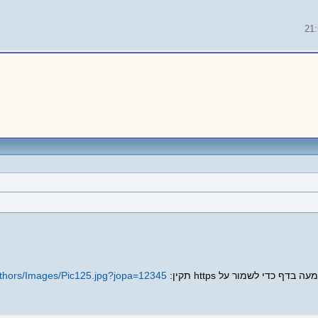
21
Authors/Images/Pic125.jpg?jopa=12345