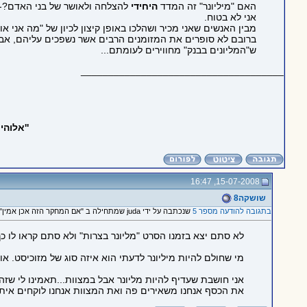
האם "מיליונר" זה המדד
היחידי
להצלחה ולאושר של בני האדם?-
אני לא בטוח.
מבין האנשים שאני מכיר ושהלכו באופן קיצון לכיון של "מה אני אוהב
ברובם לא סופרים את המזומנים הרבים אשר נשפכים עליהם, אבל 
ש"המליונים בבנק" מחווירים לעומתם...
_____________________________________
''אלוה
15-07-2008, 16:47
שושקה8
בתגובה להודעה מספר 5
שנכתבה על ידי juda שמתחילה ב "אם המחקר הזה אכן אמין"
לא סתם יצא בזמנו הסרט "מליונר בצרות" ולא סתם קראו לו כך
מי שחולם להיות מיליונר לדעתי הוא איזה סוג של מזוכיסט. אוה
אני חושבת שעדיף להיות מליונר אבל במצוות...תאמינו לי שזה ע
את הכסף אנחנו משאירים פה ואת המצוות אנחנו לוקחים איתנו