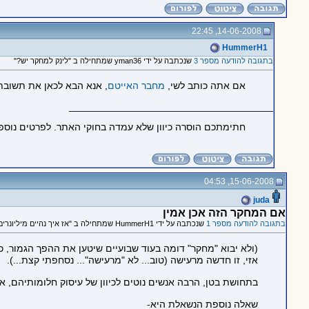
14-06-2008, 22:45
HummerH1
בתגובה להודעה מספר 3
שנכתבה על ידי yman36 שמתחילה ב "לינק למחקר יש?"
אם אתה כותב לשי,
מחבר האייטם
, אנא הבא לכאן את תשובתו
_____________________________________
חתימתכם הוסרה כיוון שלא עמדה בחוקי האתר. לפרטים נוספ
15-06-2008, 04:53
juda
אם המחקר הזה אכן אמין
בתגובה להודעה מספר 1
שנכתבה על ידי HummerH1 שמתחילה ב "אז איך נהיים מיליונרים?"
(ולא יבוא "מחקר" דומה בעוד שבועיים שיטען את ההפך הגמור, 
אזי, זו חדשה מרעישה (טוב... לא "מרעישה"... נסחפתי קצת...).
בתחושת בטן, הרבה אנשים נוטים לכיוון של עיסוק חלומותיהם, אול
שאלה נוספת הנשאלת היא-