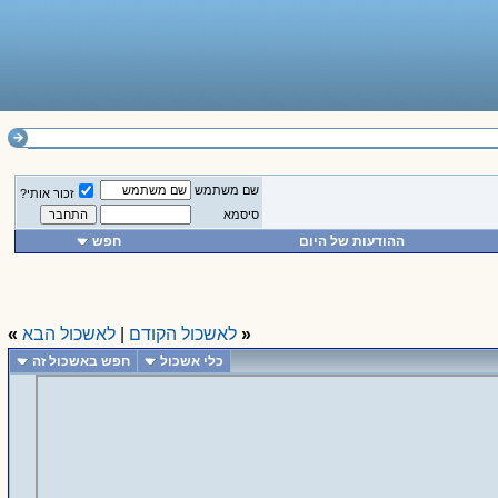
שם משתמש
זכור אותי?
סיסמא
ההודעות של היום
חפש
«
לאשכול הקודם
|
לאשכול הבא
»
כלי אשכול
חפש באשכול זה