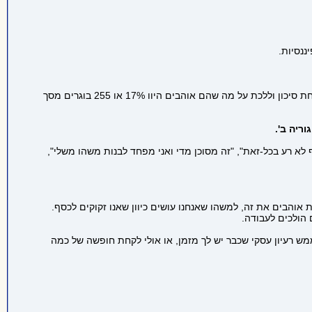
נסיות.
מתוך 1,500 הבוגרים שהשתתפו במחקר, אלו מקטגוריה א' שרצו לעשות כסף קודם, היוו 83% או 1,245 בוגרים. אלו מקטגוריה ב' שהיו מוכנים לקחת סיכון וללכת על מה שהם אוהבים היוו 17% או 255 בוגרים מסך
לא רע בכל-זאת", "זה מסוכן מדי ואני מפחד לבנות משהו משלי",
אוהבים את זה, למשהו שאנחנו עושים כיוון שאנו זקוקים לכסף.
 הולכים לעבודה.
 רעיון עסקי שכבר יש לך מזמן, או אולי לקחת חופשה של כמה