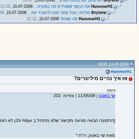
שושקה8
לא סתם יצא בזמנו הסרט...
15-07-2008,
16:47
HummerH1
את הכסף משאירים פה במקרה...
15-07-2008,
21:55
שושקה8
סליחה, אבל אתה מוכן להסביר את...
15-07-2008,
:59
HummerH1
מה קשיא?
15-07-2008,
22:12
14-06-2008, 19:08
HummerH1
אז איך נהיים מיליונרים?
ציטוט:
שי באטון
|
11/06/08
|
צפיות: 202
[התמונה הבאה מגיעה מקישור שלא מתחיל ב https ולכן לא הוטמעה בדף כדי לשמור על https תקין:
מאת שי באטון, רו"ח *