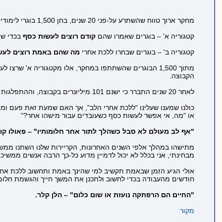
מחקר ארוך טווח שהשתרע על-פני 20 שנים, בחן 1,500 בוגרי לימודים וסיווג אותם לשתי קטגוריות:
קטגוריה א' – בוגרים שאמרו שהם
קודם רוצים לעשות כסף
בכדי שמ
קטגוריה ב' – בוגרים שבחרו ללכת אחרי
מה שהם באמת רוצים לעשו
הקבוצה.
לאחר 20 שנים התברר כי ישנם 101 מיליונרים בקבוצה, וההתפלגות שלהם היתה לא פחות ממדהימה:
כולנו שמענו שעלינו "ללכת אחרי הלב", אך האם שמעת זאת פעם ומיי
או "מה, אי אפשר לעשות כסף כשעובדים עבור מישהו אחר?"
"אף לב מעולם לא סבל כשהלך לתור אחר חלומותיו" – פאולו קו
מתישהו במהלך אלפי השנים האחרונות, הקריירות שלנו השתנו ממשהו 
מבחינתי, אני בכלל לא יכול לדמיין מדוע כל-כך הרבה אנשים ממשיכי
אולי הגיע הזמן שבאמת תקשיב למי שהינך באמת ותחשוב ללכת אחרי
חודשים מהעבודה בכדי לחשוב ולתכנן את המשך חייך והגשמת חלומ
"החיים הם הרפתקה נועזת או שום כלום" – הלן קלר.
מקור