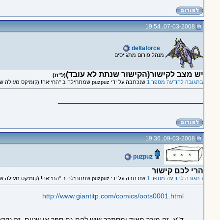
07-03-2008, 19:54
deltaforce
מנהל פורום מתגייסים
יש מצב לקישור(הקישור שנתת לא עובד)
(ל"ת)
בתגובה להודעה מספר 1
שנכתבה על ידי puzpuz שמתחילה ב "החייאה! (קומיקס מעולה שמראה את D&D בצורה מצחיקה וגאונית, בלי כוונות רעות)"
_____________________________________
09-03-2008, 19:36
puzpuz
הרי לכם קישור
בתגובה להודעה מספר 1
שנכתבה על ידי puzpuz שמתחילה ב "החייאה! (קומיקס מעולה שמראה את D&D בצורה מצחיקה וגאונית, בלי כוונות רעות)"
http://www.giantitp.com/comics/oots0001.html
ד"א, זה מוכר מאוד ומסתבר שיש להם גם ספר או שניים. זה נקרא "the order of the stick