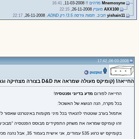
Mnemosyne
מדהים !!
11-03-2008,
16:41
AXX100
מעניין
26-11-2008,
22:15
yishain11
חביב. תמות גירסה 3.5! רק ADND.
26-11-2008,
22:17
06-03-2008, 17:42
puzpuz
החייאה! (קומיקס מעולה שמראה את D&D בצורה מצחיקה וגאונית, בלי כוונות רעות)
החייאה לפורום
מדע בדיוני ופנטסיה
!
בכל מקרה, הנה הנושא של האשכול:
אתמול בערב שוטטתי להנאתי בכל מיני מקומות באינטרנט שאסור לי 
זהו קומיקס שמראה את משחק התפקידים מבוסס הפנטסיה "מבוכים וד
בקומיקס יש כרגע 535 עמודים, אני אישית בעמוד 35, אבל נהנה מכל רגע. מקווה שגם אתם