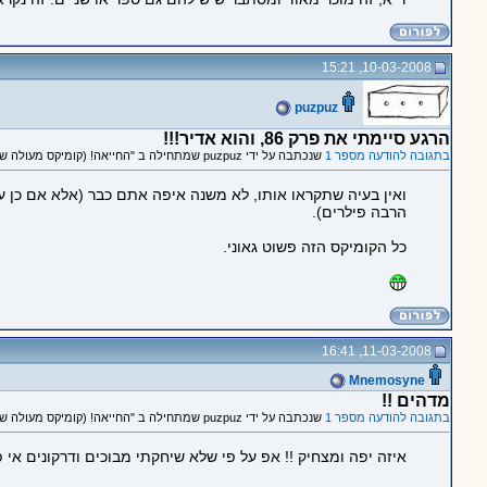
10-03-2008, 15:21
puzpuz
הרגע סיימתי את פרק 86, והוא אדיר!!!
בתגובה להודעה מספר 1
שנכתבה על ידי puzpuz שמתחילה ב "החייאה! (קומיקס מעולה שמראה את D&D בצורה מצחיקה וגאונית, בלי כוונות רעות)"
ואין בעיה שתקראו אותו, לא משנה איפה אתם כבר (אלא אם כן עו
הרבה פילרים).
כל הקומיקס הזה פשוט גאוני.
11-03-2008, 16:41
Mnemosyne
מדהים !!
בתגובה להודעה מספר 1
שנכתבה על ידי puzpuz שמתחילה ב "החייאה! (קומיקס מעולה שמראה את D&D בצורה מצחיקה וגאונית, בלי כוונות רעות)"
איזה יפה ומצחיק !! אפ על פי שלא שיחקתי מבוכים ודרקונים אי פעם שחקתי במשהו דומה ARCRAFT