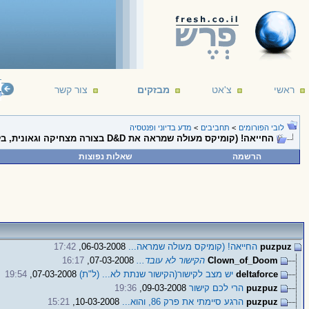
ראשי
צ'אט
מבזקים
צור קשר
ligent life. It's just been too intelligent to come here.
--- Arthur C. Clarke
16/12/191
לובי הפורומים
>
תחביבים
>
מדע בדיוני ופנטסיה
החייאה! (קומיקס מעולה שמראה את D&D בצורה מצחיקה וגאונית, בלי כוונות רעות)
הרשמה
שאלות נפוצות
puzpuz
החייאה! (קומיקס מעולה שמראה...
06-03-2008,
17:42
Clown_of_Doom
הקישור לא עובד...
07-03-2008,
16:17
deltaforce
יש מצב לקישור(הקישור שנתת לא... (ל"ת)
07-03-2008,
19:54
puzpuz
הרי לכם קישור
09-03-2008,
19:36
puzpuz
הרגע סיימתי את פרק 86, והוא...
10-03-2008,
15:21