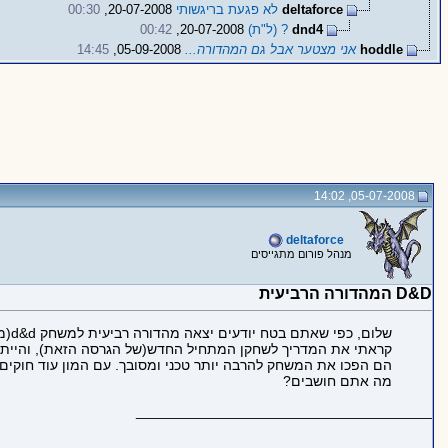
deltaforce
לא פגעת בריגשותי
20-07-2008,
00:30
dnd4
? (ל"ת)
20-07-2008,
00:42
hoddle
אני מצטער אבל גם המהדורה...
05-09-2008,
14:45
05-07-2008, 14:02
deltaforce
מנהל פורום מתגייסים
D&D המהדורה הרביעית
שלום, כפי שאתם בטח יודעים יצאה מהדורה רביעית למשחק d&d(מבוכים ודרקונים).
קראתי את המדריך לשחקן המתחיל החדש(של הגרסה הזאת), והייתי 
הם הפכו את המשחק להרבה יותר טכני ומסובך. עם המון עוד חוקים 
מה אתם חושבים?
_____________________________________