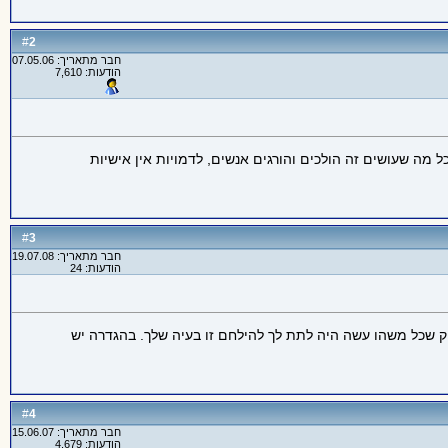
2
#
חבר מתאריך: 07.05.06
הודעות: 7,610
שנים ששיחקתי רק ב- D&D היא שהגעתי למסקנה ש- D&D זה רק שחור על גבי לבן, כל מה שעושים זה הולכים והורגים אנשים, לדמויות אין אישיות
3
#
חבר מתאריך: 19.07.08
הודעות: 24
אמת פחות טוב. בדרך כלל הם רק משתפרים עם הזמן. וpuzpuz זה שהיה לך שה"ם דפוק שכל משהו עשה היה לתת לך להילחם זו בעיה שלך. בהגדרה יש
4
#
חבר מתאריך: 15.06.07
הודעות: 4,679