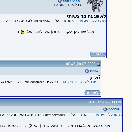
deltaforce
מנהל פורום מתגייסים
לא פגעת בריגשותי
בתגובה להודעה מספר 5
שנכתבה על ידי dnd4 שמתחילה ב "שיחקת במהדורה החדשה?"
אבל שווה לך לקנות אחת(אולי לחבר שלך
)
_____________________________________
20-07-2008, 00:42
dnd4
?
(ל"ת)
בתגובה להודעה מספר 6
שנכתבה על ידי deltaforce שמתחילה ב "לא פגעת בריגשותי"
05-09-2008, 14:45
hoddle
בתגובה להודעה מספר 1
שנכתבה על ידי deltaforce שמתחילה ב "D&D המהדורה הרביעית"
אני מצטער אבל גם המהדורה השלישית (וה3.5) הייתה טיפה כבדה מדי לעניות דעתי