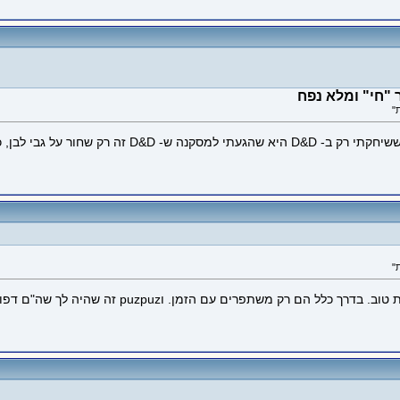
"חי" ומלא נפח
כי הסיבה היחידה שבחרתי ב- Exalted ו- Vampire אחרי 5 
אם לא קנית את הספר אז אתה לא יכול לדעת אם זה ב