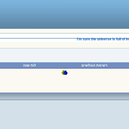
____________________________________
I'm sure the universe is full of inte
רשימת הגולשים
לוח שנה