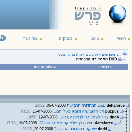
ראשי
צ'אט
מבזקים
צור קשר
lligent life. It's just been too intelligent to come here.
--- Arthur C. Clarke
16/12/191
לובי הפורומים
>
תחביבים
>
מדע בדיוני ופנטסיה
D&D המהדורה הרביעית
הרשמה
שאלות נפוצות
deltaforce
D&D המהדורה הרביעית
05-07-2008,
14:02
puzpuz
אני חושב שזה נשמע כאילו הם...
16-07-2008,
03:26
dnd4
צריך לשחק כדי לראות עם זה...
19-07-2008,
14:56
deltaforce
מאיפה לך שלא קניתי את הספר??.
19-07-2008,
17:13
dnd4
שיחקת במהדורה החדשה?
20-07-2008,
00:26