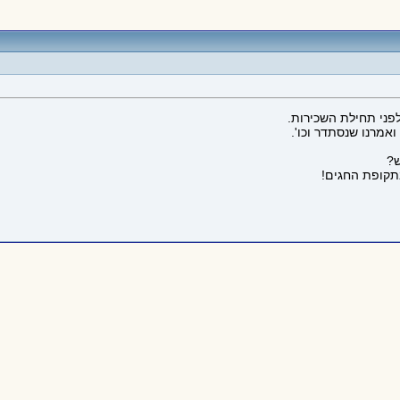
אמרנו שנסתדר וכו'.
ש?
בתקופת החגים!