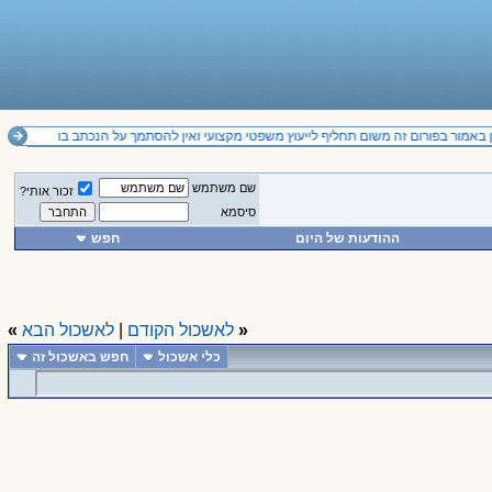
 באמור בפורום זה משום תחליף לייעוץ משפטי מקצועי ואין להסתמך על הנכתב בו
שם משתמש
זכור אותי?
סיסמא
ההודעות של היום
חפש
«
לאשכול הקודם
|
לאשכול הבא
»
כלי אשכול
חפש באשכול זה