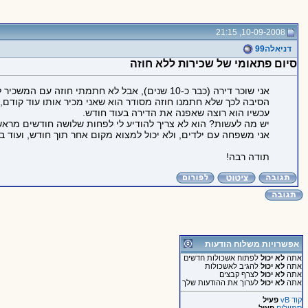
10-09-2008, 21:15
דניאלה99
סיום פתאומי של שכירות ללא חוזה
אני שוכר דירה (כבר כ-10 שנים), אבל לא חתמתי חוזה עם המשכיר לפני תחילת השכירות.
הסיבה לכך שלא חתמנו חוזה מסודר הוא שאני מכיר אותו עוד קודם, ו
עכשיו הוא רוצה שאפנה את הדירה בעוד חודש.
יש מה לעשות? הוא לא צריך להודיע לי לפחות שלושה חודשים מרא
אני משפחה עם ילדים, ולא יכול למצוא מקום אחר תוך חודש, ועוד 
תודה רבה!
אפשרויות משלוח הודעות
אתה
לא יכול
לפתוח אשכולות חדשים
אתה
לא יכול
להגיב לאשכולות
אתה
לא יכול
לצרף קבצים
אתה
לא יכול
לערוך את ההודעות שלך
קוד vB
פעיל