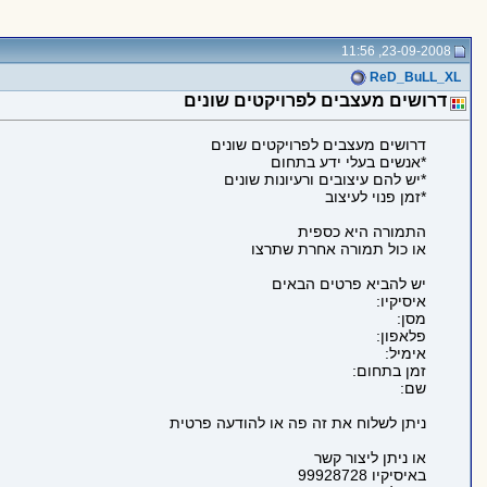
23-09-2008, 11:56
ReD_BuLL_XL
דרושים מעצבים לפרויקטים שונים
דרושים מעצבים לפרויקטים שונים
*אנשים בעלי ידע בתחום
*יש להם עיצובים ורעיונות שונים
*זמן פנוי לעיצוב
התמורה היא כספית
או כול תמורה אחרת שתרצו
יש להביא פרטים הבאים
איסיקיו:
מסן:
פלאפון:
אימיל:
זמן בתחום:
שם:
ניתן לשלוח את זה פה או להודעה פרטית
או ניתן ליצור קשר
באיסיקיו 99928728