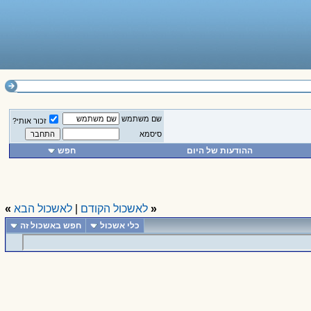
שם משתמש
זכור אותי?
סיסמא
ההודעות של היום
חפש
«
לאשכול הקודם
|
לאשכול הבא
»
כלי אשכול
חפש באשכול זה