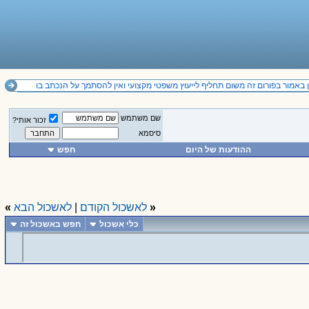
באמור בפורום זה משום תחליף לייעוץ משפטי מקצועי ואין להסתמך על הנכתב בו
שם משתמש
זכור אותי?
סיסמא
ההודעות של היום
חפש
«
לאשכול הקודם
|
לאשכול הבא
»
כלי אשכול
חפש באשכול זה