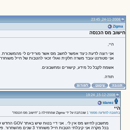
24-11-2008, 23:45
Zigma
חישוב מס הכנסה
היי,
אני רוצה לדעת כיצד אפשר לחשב מס אשר מורידים לי מהמשכורת.
אני סטודנט עובד משרה חלקית ואולי זכאי להטבות של חייל משוחרר,
אשמח לקבל כל מידע, קישורים ומחשבונים.
תודה.
15-12-2008, 19:24
idanez
היי
בתגובה להודעה מספר 1
שנכתבה על ידי Zigma שמתחילה ב "חישוב מס הכנסה"
מחשבון לחיוש מס אין לי.. אני דיי בטוח שיש באתר GOV החדש של הממשלה.
בכל מקרה אני קיבלתי הטבות חייל משוחרר 3 שנים מהשחרור. פעם זה היה שנה. עד כמה שהבנתי העלו את זה ל 3.