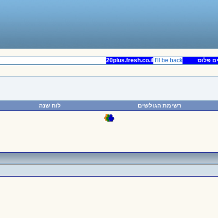
 פלוס
20plus.fresh.co.il
I'll be back
רשימת הגולשים
לוח שנה