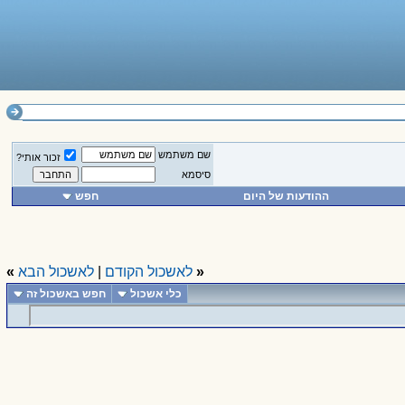
שם משתמש
זכור אותי?
סיסמא
ההודעות של היום
חפש
«
לאשכול הקודם
|
לאשכול הבא
»
כלי אשכול
חפש באשכול זה