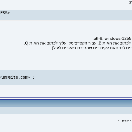
:
RESS>
echo '=?UTF-8?B?'.base64_encode('שם הנמען').