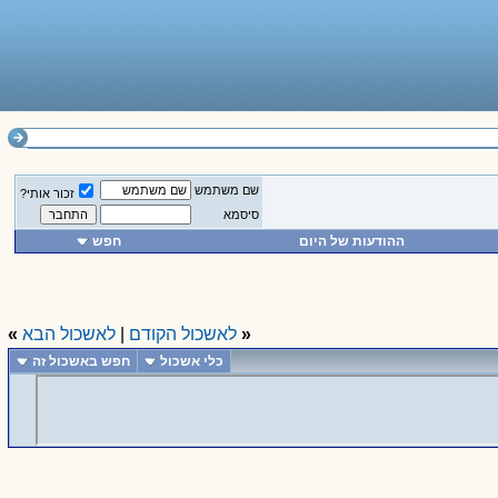
שם משתמש
זכור אותי?
סיסמא
ההודעות של היום
חפש
«
לאשכול הקודם
|
לאשכול הבא
»
כלי אשכול
חפש באשכול זה