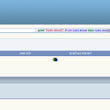
‎print
‎"Hello World!"
;
if‎
‎not
rules
.
‎know
‎then
rules
.
‎rea
רשימת הגולשים
לוח שנה