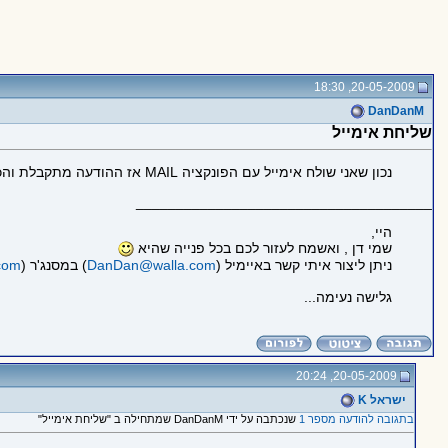
20-05-2009, 18:30
DanDanM
שליחת אימייל
נכון שאני שולח אימייל עם הפונקציה MAIL אז ההודעה מתקבלת והכל אבל רשום כזה
_____________________________________
היי,
שמי דן , ואשמח לעזור לכם בכל פנייה שהיא
ניתן ליצור איתי קשר באיימיל (
DanDan@walla.com
) במסנג'ר (
com
גלישה נעימה...
20-05-2009, 20:24
ישראל K
בתגובה להודעה מספר 1
שנכתבה על ידי DanDanM שמתחילה ב "שליחת אימייל"