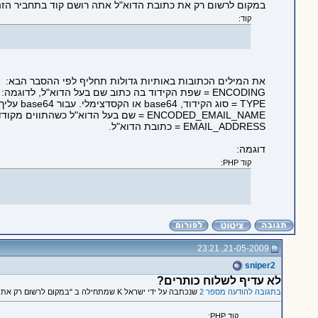
במקום לרשום רק את כתובת הדוא"ל אתה רושם קוד בתחביר הזה
קוד:
את המילים הכתובות באותיות גדולות תחליף לפי ההסבר הבא:
ENCODING = שפת הקידוד בה כתוב שם בעל הדוא"ל, לדוגמה: utf-8, windows-1255.
TYPE = סוג הקידוד, base64 או הקסדצימלי. עבור base64 עליך לכתוב את האות B, עבור הקסדצימלי עליך לכתוב את האות Q.
ENCODED_EMAIL_NAME = שם בעל הדוא"ל כשהתווים מקודדים (בהתאם לקידודים שהגדרת בשלבים לעיל).
EMAIL_ADDRESS = כתובת הדוא"ל.
דוגמה:
קוד PHP:
21-05-2009, 23:21
sniper2
לא עדיף לשלוח כותרים?
בתגובה להודעה מספר 2
שנכתבה על ידי ישראל K שמתחילה ב "במקום לרשום רק את כתובת..."
קוד PHP: