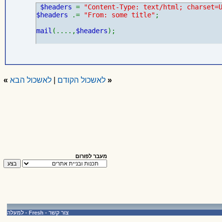
$headers
=
"Content-Type: text/html; charset=
$headers
.=
"From: some title"
;
mail
(....,
$headers
);
«
לאשכול הקודם
|
לאשכול הבא
»
מעבר לפורום
צור קשר
-
Fresh
-
למעלה