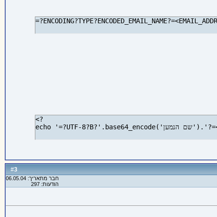
=?ENCODING?TYPE?ENCODED_EMAIL_NAME?=<EMAIL_ADD
<?
'?=<un@site.com>';
3
#
חבר מתאריך: 06.05.04
הודעות: 297