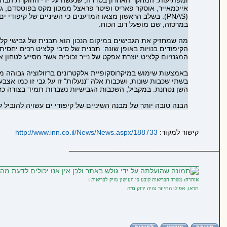
ומפתיעות. המחקר האחרון בסדרה, שנעשה על ידי החוקרת הבתר-ד
אייכמאייר, אוסקר פאריס ופיטר פראצל ממכון מקס בפוטסדם, ג
(PNAS). בשלב הראשון מצאו המדענים כי השיניים של קיפוד
במרכזה, שם מופעל רוב הכוח.
מה שמחזיק את הגבישים במיקום הנכון הוא תבנית של גבישי קלצי
הקיפודים בנויות באופן שונה: תבנית של סיבי קלציט רכים יחסי
המגנזיום קלציט יוצרת אפקט של נייר זכוכית אשר מסייע לטחון 
בשתי שכבות שונות, ושכבות אלה "ננעלות" זו על גבי זו כמו אצ
השן נטחנת. במקביל, השכבות הגבישיות נשברות תמיד בצורה כ
הבנה טובה יותר של מבנה השיניים של קיפודי ים עשויה להוביל ל
קישור למקור:
http://www.inn.co.il/News/News.aspx/188733
_____________________________________
_________________________________________________
אזהרה: משרד הבריאות קובע כי העישון מזיק לבריאות !
תראו, אפילו החייזר נהיה ירוק מזה