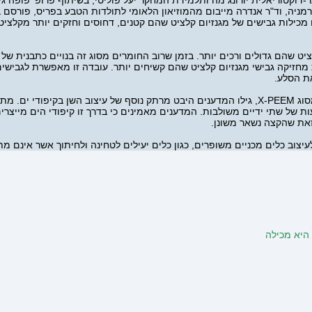
וקטוריאלית יורונג מה ותלמידת המחקר יעל פוליטי, בשיתוף פרופ' פופה גיל
רמניה, וד"ר אנדרה מייבום מהמוזיאון הלאומי לתולדות הטבע בפריס, פור
י ים מכילות גבישים של מגנזיום קלציט שהם קטנים, דחוסים וחזקים יותר מקלצי
ט שהם גדולים ורכים יותר. בזמן שרוב החומרים מסוג זה בנויים כתבנית של ס
ת מחזיקה גבישי מגנזיום קלציט שהם קשיחים יותר. עובדה זו מאפשרת לגבישי
את הסלע.
באמצעות שימוש במיקרוסקופיית אלקטרונים ברזולוציה גבוהה מסוג X-PEEM, גילו המדענים היבט מרתק
בעות של שתי ידיים משולבות. המדענים מאמינים כי בדרך זו קיפודי הים מייצ
זאת שהקצה נשאר משונן.
עיצוב כלים מכניים משופרים, כגון כלים יעילים לטחינה ולחיתוך אשר אינם מ