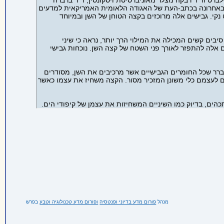
ברט וד"ר רבקה מצלר מאוניברסיטת ויסקונסין, ד"ר ברברה
סם באחרונה בכתב-העת של האגודה הלאומית האמריקאית למדעים
ט נקי. גבישים אלה מרוכזים בקצה הטוחן של השן ובמיוחד
יבים קשים המכילה את המילוי הרך יותר, נראה כי שיני
ם אלה להתפזר לאורך פני השטח של קצה השן. נוכחות גבישי
 נוסף של עיצוב השן בקיפודי ים. מתברר שכל החומרים הגבישיים אשר מרכיבים את השן, מסודרים
רים לעצמם כלי משונן המזכיר מסור. הקצה משחיז את עצמו כאשר
תכהים, בדיוק כמו השיניים המשחיזות את עצמן של קיפודי הים.
מנהל
פורום מדע בדיוני ופנטסיה
ופורום מדע טכנולוגיה וטבע
בפרש