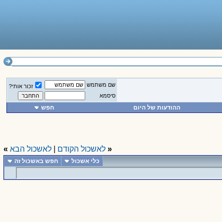
שם משתמש
זכור אותי?
סיסמא
ההודעות של היום
חפש
«
לאשכול הקודם
|
לאשכול הבא
»
כלי אשכול
חפש באשכול זה