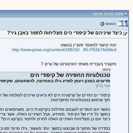
04-05-2009, 08:49
המממ
כיצד שיניהם של קיפודי הים מצליחות לחפור באבן גיר?
הנה קישור למאמר מעניין בנושא:
http://www.pnas.org/content/106/15/...95-f752b74e0dcd
ותקציר בעברית מאתר האינטרנט של ערוץ 7
ציטוט:
טכנולוגיות החפירה של קיפודי הים
מדענים במכון ויצמן למדע גילו באחרונה, להפתעתם, שקיפוד
עוזי ברוך
קיפודי ים החיים על קרקעית הים לא נראים שייכים לעולמה של 
תוך שימוש בטכנולוגיות מתקדמות.
כאשר הם חופרים לעצמם מחילות בקרקעית הים, משתמשים הקיפוד
במשך כל חייו של הקיפוד. מפתיע, אבל השיניים האלה, אשר צריכ
כיצד אם כן מצליחות השיניים האלה לחרוץ ולחפור בקרקע הים?
בסדרה של מחקרים שבוצעו במשך יותר מעשור, גילו פרופ' סטיב וי