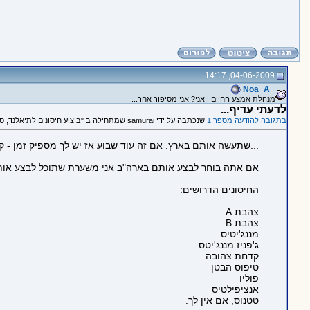
04-06-2009, 14:17
Noa_A
מנהלת אמצע החיים | אני? אני מסיפור אחר...
לדעתי עדיף...
בתגובה להודעה מספר 1
שנכתבה על ידי samurai שמתחילה ב "ביצוע חיסונים לתיאלנד, סין ונפאל בארה"ב?"
...שתעשה אותם בארץ. אם זה עוד שבוע אז יש לך מספיק זמן - ק
אם אתה בוחר לבצע אותם בארה"ב אני משערת שתוכל לבצע אותם ב
החיסונים הדרושים:
צהבת A
צהבת B
מננג'יטיס
ג'פניז מננג'יטס
קדחת צהובה
טיפוס הבטן
פוליו
אנציפילטיס
טטנוס, אם אין לך.