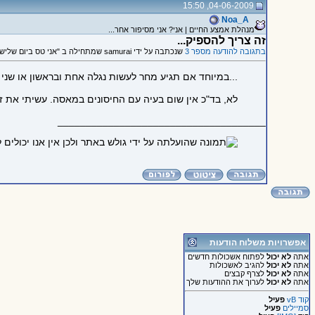
04-06-2009, 15:50
Noa_A
מנהלת אמצע החיים | אני? אני מסיפור אחר...
זה צריך להספיק...
בתגובה להודעה מספר 3
שנכתבה על ידי samurai שמתחילה ב "אני טס ביום שלישי ב6 בבוקר כך..."
...במיוחד אם תגיע מחר לעשות נגלה אחת ובראשון או שנ
לא, בד"כ אין שום בעיה עם החיסונים במאסה. עשיתי את ז
_____________________________________
אפשרויות משלוח הודעות
אתה
לא יכול
לפתוח אשכולות חדשים
אתה
לא יכול
להגיב לאשכולות
אתה
לא יכול
לצרף קבצים
אתה
לא יכול
לערוך את ההודעות שלך
קוד vB
פעיל
סמיילים
פעיל