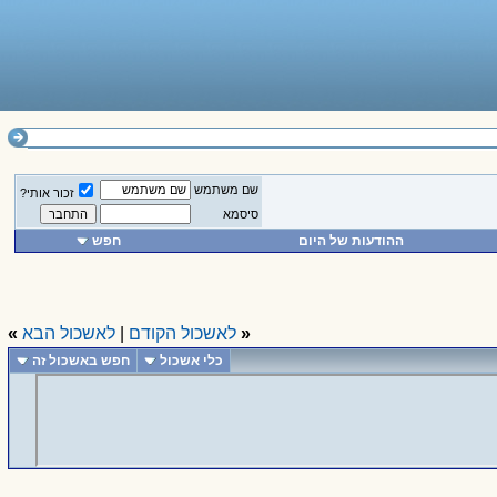
שם משתמש
זכור אותי?
סיסמא
ההודעות של היום
חפש
«
לאשכול הקודם
|
לאשכול הבא
»
כלי אשכול
חפש באשכול זה