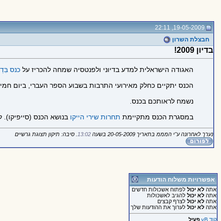
19-05-2009, 22:11
חבצלת השרון
בדיון 2009!
האגודה הישראלית למדע בדיוני ולפנטסיה שמחה להכריז על
כנס בִּדְיוֹן 
הכנס יתקיים כחלק מאירועי התרבות בשבוע הספר העברי, ביום חמישי, ה-‏11 ביוני 2009 בספריית ''שער ציון'' בית אריאלה, בתל-אביב החל מ
נשמח לראותכם בכנס.
במסגרת הכנס מתקיימת
תחרות שירי הייקו
בנושא הכנס (סייפיקו). למעו
נערך לאחרונה ע"י המממ בתאריך 20-05-2009 בשעה
13:02
. סיבה: תיקון תצוגת גרשיים
אפשרויות משלוח הודעות
אתה
לא יכול
לפתוח אשכולות חדשים
אתה
לא יכול
להגיב לאשכולות
אתה
לא יכול
לצרף קבצים
אתה
לא יכול
לערוך את ההודעות שלך
קוד vB
פעיל