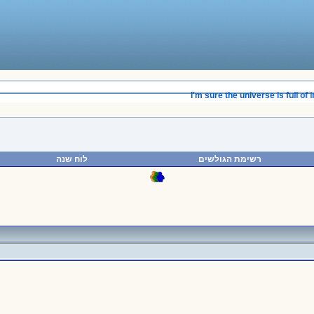
______________________________________
I'm sure the universe is full of in
רשימת הגולשים
לוח שנה