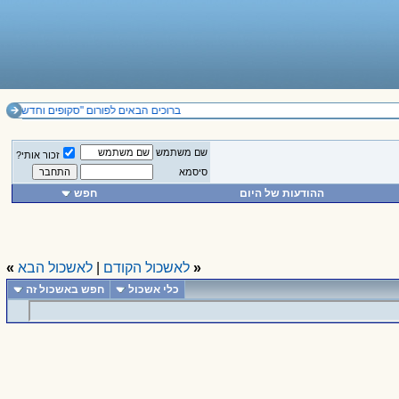
ברוכים הבאים לפורום "סקופים וחדשות". להזכי
שם משתמש
זכור אותי?
סיסמא
ההודעות של היום
חפש
«
לאשכול הקודם
|
לאשכול הבא
»
כלי אשכול
חפש באשכול זה