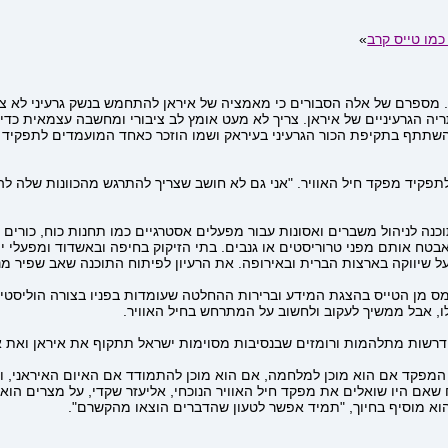
כמו טייס קרב
»
. מספרם של אלה הסבורים כי מאמציה של איראן להתחמש בנשק גרעיני לא צרי
ריה הגרעיניים של איראן. צריך לא מעט אומץ לב ציבורי ומחשבה עצמאית כד
תתף בתקיפת הכור הגרעיני בעיראק ושמו הוזכר כאחד המועמדים לתפקיד מפק
תפקיד מפקד חיל האוויר. "אני גם לא חושב שצריך להתרגש מהכוונות שלה להש
כנה לניהול משברים ואסונות עבור מפעלים אסטרגיים כמו תחנות כוח, כורים ג
בטח אותם מפני טרוריסטים או גנבים. בתי הזיקוק בחיפה ובאשדוד ומפעלי י
ומס מן הטייס בהצגת המידע וברירות ההחלטה שעומדות בפניו בצורה הוליסטי
ו, אבל ממשיך לעקוב ולחשוב על המתרחש בחיל האוויר.
דרשות מתלהמות ורומזים שבנסיבות מסוימות ישראל תתקוף את איראן ואת א
המפקד אם הוא מוכן למלחמה, אם הוא מוכן להתמודד אם האיום האיראני, ודא
שאם היו שואלים את מפקד חיל האוויר הנוכחי, אליעזר שקדי, על מצרים הוא
", הוא מוסיף בחיוך, "תמיד אפשר לטעון שהדברים הוצאו מהקשרם".