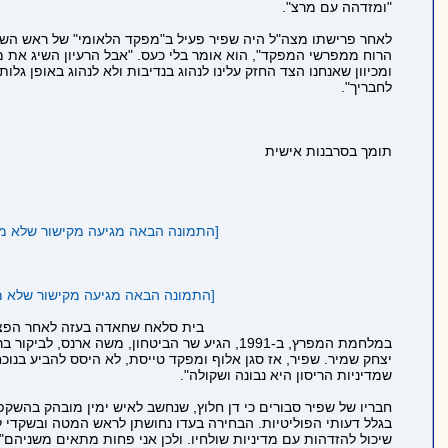
"ומזדהה עם מרצ".
לאחר פרישתו מצה"ל היה שפיר פעיל ב"מפקד הלאומי" של ראש השב"כ
הרוח ממפרשי המפקד", הוא אומר בלי כעס. "אבל הרעיון השיג את מט
ומכיוון שאנחנו הצד החזק עלינו לנהוג בנדיבות ולא לנהוג באופן גל
לחבריך".
תומך בסרבנות אישית
[התמונה הבאה מגיעה מקישור שלא מתחיל ב https ולכן לא הוטמעה בדף כדי לשמור
[התמונה הבאה מגיעה מקישור שלא מתחיל ב https ולכן לא הוטמעה בדף כדי לשמ
בית סלאח שחאדה בעזה לאחר הפצצת 
במלחמת המפרץ, ב-1991, הגיע שר הביטחון, מ
יצחק שמיר. שפיר, אז סגן אלוף ומפקד טייסת, לא היסס להביע בנוכח
שמדיניות הריסון היא נבונה ושקולה".
חבריו של שפיר סבורים כי דן חלוץ, שנחשב לאיש ימין מובהק בהשק
בגלל דעותי הפוליטיות. הבחירה בעדו נחושתן לראש המטה ובשקדי למ
שיכול להזדהות עם מדיניות שולחיו. ולכן אני פחות מתאים משניהם".