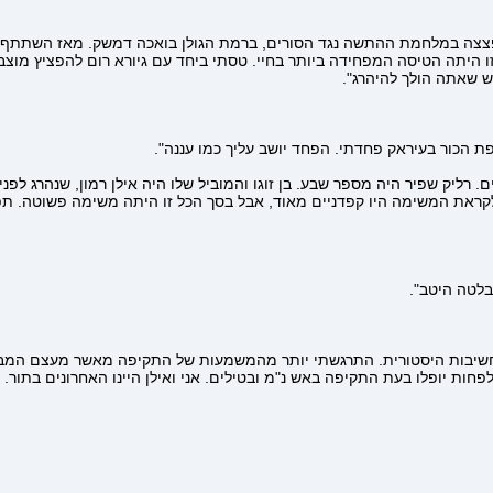
אשר השתתף בכמה גיחות הפצצה במלחמת ההתשה נגד הסורים, ברמת הגולן בואכה דמשק. מ
"זו היתה הטיסה המפחידה ביותר בחיי. טסתי ביחד עם גיורא רום להפציץ מו
 שאתה הולך להיהרג".
 הכור בעיראק פחדתי. הפחד יושב עליך כמו עננה".
, השתתפו ארבעה זוגות מטוסים. רליק שפיר היה מספר שבע. בן זוגו והמוביל שלו היה אילן ר
לקראת המשימה היו קפדניים מאוד, אבל בסך הכל זו היתה משימה פשוטה. תפ
בלטה היטב".
בות היסטורית. התרגשתי יותר מהמשמעות של התקיפה מאשר מעצם המבצע,
חות יופלו בעת התקיפה באש נ"מ ובטילים. אני ואילן היינו האחרונים בתור. 