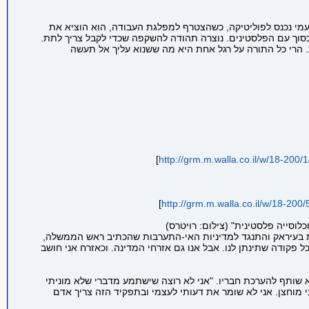
שעמי נכנס לפוליטיקה, כשהצטרף למפלגת העבודה, הוא הוציא את
סכסוך עם הפלסטינים. נוצרה תהודה להשקפה שכדי לקבל צריך לתת.
ית. הרי כל התורה על רגל אחת היא מה ששנוא עליך אל תעשה
]
http://grm.m.walla.co.il/w/18-200/
]
http://grm.m.walla.co.il/w/18-200
וסייה פלסטינית" (צילום: רויטרס)
ולה צבאית בעיראק והתנגד למדיניות האי-התערבות שהכתיב ראש הממשלה,
ל פקודה שתינתן לנו. אבל אנו גם אזרחי המדינה. וכאזרח אני חושב
 שותף להערכת חבריו. "אני לא רוצה שישתמע מדברי שלא מוניתי
י מוחצן. אני לא שומר את דעותי לעצמי ובתפקיד הזה צריך אדם