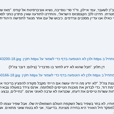
 לשעבר, עמי איילון, וד"ר סרי נוסייבה, נשיא אוניברסיטת אל קודס. "מאז 
רתו. חדרנו ללב הקונסנזוס הישראלי, והחדרנו לתודעה שאין פתרון כוחני ל
ותי כאילו אנו עדיין מסכנים ונרדפים. כיבוש של עם אחר מנוגד לתפישה היהוד
 על https תקין:
143200-18.jpg
דן חלוץ. "חבל שהוא לא ידע לחזור בו מדבריו" (צילום: דובר צה"ל)
ור על https תקין:
/50166-18.jpg
צה"ל. "לא יודע מה הייתי עושה אם הייתי מקבל פקודה להפציץ בריכוזי אוכל
שה ארנס, לביקור ברמת דוד, כדי לבדוק את מוכנות הטייסים למלחמה. ארנס צידד בפע
ות עשרות טייסים את דעתו, שכנראה לא ערבה לאוזני ארנס. "כחיילים, נבצע כ
פותיו, לא בחר בשפיר בשל השקפת העולם השמאלנית שלו. אבל שפיר עצמו לא
פקד חיל האוויר היא בחירה מצוינת. בדיעבד, אני לא בטוח שאני מתאים. אנ