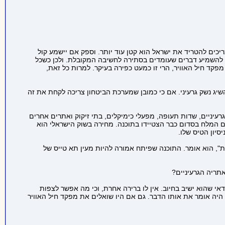
כים להטריד את ישראל הוא קטן עוד יותר. וספק אם יישמע קול
י להשמיע דברים שעומדים בסתירה לחשיבה המקובלת. ולכן כשכל
ד חיל האוויר, הרי זו כמעט כפירה בעיקר. למרות כל זאת,
יג נשק גרעיני. אם כי כמובן שמערכת הביטחון צריכה לקחת את זה
רעיניים, שדות תעופה, מפעלי כימיקלים, בתי זיקוק ואתרים אחרים
ם המלח בסדום כבר הצטיידו בתוכנה. מחירה בשוק הישראלי הוא
ת", הוא אומר. התוכנה שפיתח אמורה להיות מעין תא טייס של
תריה הגרעיניים?
י שהוא ישיב בחיוב. אין לו ברירה אחרת, וכי מה אפשר לצפות
 היה אומר את אותו הדבר. גם אם היו שואלים את מפקד חיל האוויר