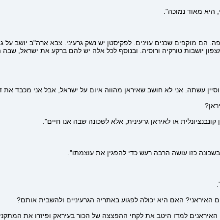
, היא מאוד נמוכה".
ה. הם מוקפים שכנים עוינים. לפקיסטן יש נשק גרעיני. צבא ארה"ב יושב על ג
 יושבות טורקיה ורוסיה. ובנוסף לכל אלה יש להם ברקע את ישראל, שבה הם
וסיין עשתה. אני לא חושב שאיראן מהווה איום על ישראל, אבל אני מכבד את
ראן?
קונבנציונלית או לאיראן גרעינית, אלא לשכונה שבה אנו חיים".
בשכונה כזו עושה הרבה רעש כדי להפגין את עוצמתו".
.
ום האיראני? האם היא יכולה לפגוע באתריה הגרעיניים ולהשבית אותם?
ט, האיראנים למדו היטב את לקחי ההפצצה של הכור בעיראק ופיזרו את המתקני