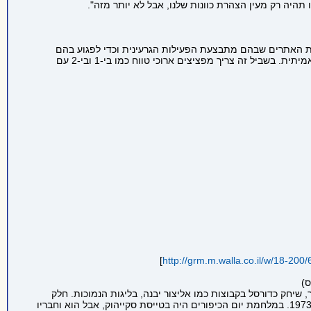
תהיה רק מעין הצהרת כוונות שלנו, אבל לא יותר מזה".
 את האתרים שבהם מתבצעת הפעילות הגרעינית וכדי לפגוע בהם
צריך מסה של פצצות ופצצות מדויקות שחודרות בונקרים. מה שהאמריקאים מסוגלים לעשות, אנחנו לא מסוגלים לבצע. לנו אין יכולת אסטרטגית אמיתית. בשביל זה צריך מפציצים ארוכי טווח כמו בי-1 ובי-2 עם
]
http://grm.m.walla.co.il/w/18-200
ס)
חיל האוויר, שיחק כדורסל בקבוצות כמו אליצור יבנה, בליגות הנמוכות. חלק
מילדותו הוא היה בחו"ל. הוריו יצאו לשליחויות מטעם הסוכנות היהודית לסקוטלנד ולקנדה. הוא התגייס לחיל האוויר וסיים את קורס הטיס במארס 1973. במלחמת יום הכיפורים היה בטייסת סקייהוק, אבל הוא וחבריו