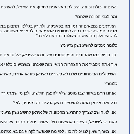
"איום זו יכולת וכוונה. היכולת האיראנית לתקוף את ישראל, להערכתי
ומה לגבי הכוונה שלהם?
"האיראנים נמצאים זה זמן מה בפאניקה, ולא רק בגללנו. תתבונן במפ
מדינה חמושה שכבר נתנה למטוסים אמריקאיים להמריא משטחה. מצפון
לחשוש. ולכן הם עושים פעולות בהתאם למצב".
כלומר מנסים להשיג נשק גרעיני?
"כן. בדיוק כמו שההודים והפקיסטנים עשו וכמו שעיראק של סדאם ח
איך אתה מסביר את ההצהרות המאיימות שאנחנו משמיעים כלפי אי
"השיקולים הביטחוניים שלנו לא קשורים לאיראן כזו או אחרת, לאיראן 
כלומר?
"אנחנו חיים באזור שבו מוטב שלא להפגין חולשה, ולכן מי שמתגורר 
בכל זאת איראן מנסה להצטייד בנשק גרעיני. זה מפחיד, לא?
"אני לא חושב שצריך להתרגש מהכוונות של איראן להשיג נשק גרעיני"
האם יש לישראל, בעיקר באמצעות חיל האוויר, יכולת תגובה על האי
"אני מעריך שאין לנו יכולת כזו. לפי מה שאפשר לקרוא גם באינטרנ