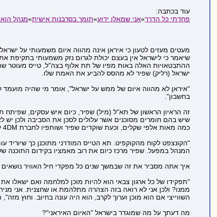
עוד בכתבה:
פחדתי כל הדרך
»
אני שמאלן ידוע
»
תומך בסרבנות אישית
»
מנהל הוא 
מעטים מעזים לטעון כי איראן אינה מהווה איום משמעותי על ישראל
שיאמר כי לישראל אין בעצם יכולת לגרום נזק משמעותי בתקיפת את
ההתבטאויות האלה באות מפיו של תת אלוף בצה"ל, טייס מעוטר שהש
ישראל (רליק) שפיר לא מהסס להביע את האמת שלו.
"איראן לא מהווה איום של ממש על ישראל", אומר מי שהיה מועמד ל
בחשבון".
זה הראיון הראשון של תא"ל (מיל) שפיר, כיום איש עסקים, שפיתח תו
שיש בהם חומרים מסוכנים אשר עלולים לסכן את הסביבה ולכן יש לא
כמה מאות אלפי שקלים, וכעת שוקדים שפיר ושותפיו לחברת 4DM על שיווקה בארצות הברית ובאירופה. את הרעיון לפיתוח התוכנה שאב שפיר מניסיון הטיס שלו.
"הקונצפט לקוח מהקוקפיט. תא הטייס המודרני מתוכנן כך שיוריד ע
המנהל במפעל. שפיר מרכז כיום את רוב מאמציו בקידום התוכנה של
איך אתה מסביר את זה שבמשך שנים כל מפקדי חיל האוויר נושאים 
"תפקידו של כל ארגון צבאי הוא להיות מוכן למלחמה ואם ישאלו את 
ממנו? ולכן אני לא רואה בזה הצהרה מתלהמת או שחצנית. אני מניח 
השווייצי אם הוא מוכן וערוך לקרב, הוא היה עונה בחיוב. וחוץ מזה
מה דעתך על מה שמוגדר בישראל "האיום האיראני"?