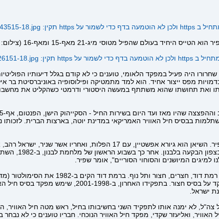
 על https תקין:
143515-18.jpg
ור על https תקין:
/26151-18.jpg
 שחרורו היה פעיל במפקד הלאומי, טוענים כי לא קודם בגלל דיעותיו הפוליטי
בדמויות מפס ייצור אחיד. הוא למד מתמטיקה ופילוסופיה באוניברסיטת בר אי
שותו ואת תחושתו שהוא משתתף במעשה היסטורי ודרמטי כשהקליט את מחשב
בחיל האוויר הישראלי יש רק קומץ טייסים שהפילו יותר מטוסים משפיר. השיאן הו
מטוסי מיג-21 מאף
 למיגים המיושנים והסוחוי הסוריים", אומר שפיר.
נת ישראל.
 צה"ל, לא ימנה אותו לתפקיד השני בחשיבותו בחיל, ראש מטה חיל האוויר, 
וויר, ואליעזר שקדי, מפקד חיל האוויר הנוכחי. חבריו טוענים כי לא נבחר בג