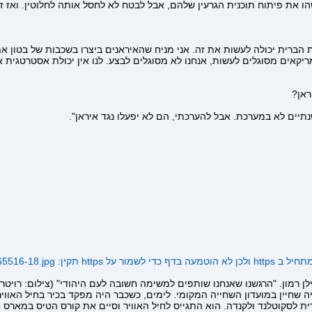
 את פיתוח תוכנית הגרעין שלהם, אבל לבטח לא לחסל אותה לחלוטין. ואז זו 
ות הברית יכולה לעשות את זה. אני מניח שהאיראנים ביצרו בשכבות של בטון
ראן?
שנתיים לא במערכת. אבל להערכתי, הם לא יפעלו נגד איראן".
ור על https תקין:
/65516-18.jpg
לן רמון. "הרגשנו שאנחנו שותפים למשימה חשובה לעם היהודי" (צילום: רויטר
ר אהב ספורט. בנערותו היה שחיין במועדון השחייה המקומי. לימים, כשכבר היה מפקד בכיר ב