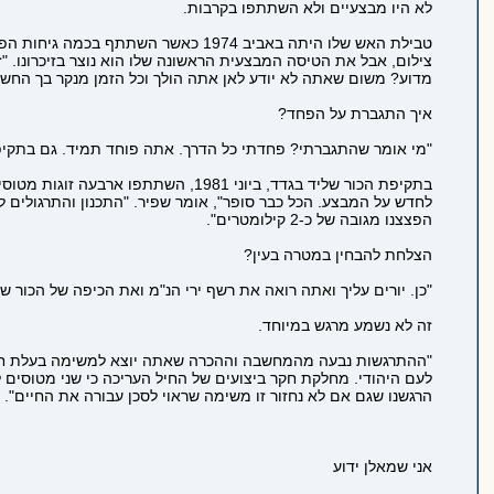
לא היו מבצעיים ולא השתתפו בקרבות.
טבילת האש שלו היתה באביב 1974 כ
צילום, אבל את הטיסה המבצעית הראשונה שלו הוא נוצר בזיכרונו. 
מדוע? משום שאתה לא יודע לאן אתה הולך וכל הזמן מנקר בך החשש
איך התגברת על הפחד?
"מי אומר שהתגברתי? פחדתי כל הדרך. אתה פוחד תמיד. גם בתקיפת
בתקיפת הכור שליד בגדד, ביוני 1981
לחדש על המבצע. הכל כבר סופר", אומר שפיר. "התכנון והתרגולים 
הפצצנו מגובה של כ-2 קילומטרים".
הצלחת להבחין במטרה בעין?
"כן. יורים עליך ואתה רואה את רשף ירי הנ"מ ואת הכיפה של הכור ש
זה לא נשמע מרגש במיוחד.
"ההתרגשות נבעה מהמחשבה וההכרה שאתה יוצא למשימה בעלת חשי
לעם היהודי. מחלקת חקר ביצועים של החיל העריכה כי שני מטוסים לפ
הרגשנו שגם אם לא נחזור זו משימה שראוי לסכן עבורה את החיים".
אני שמאלן ידוע