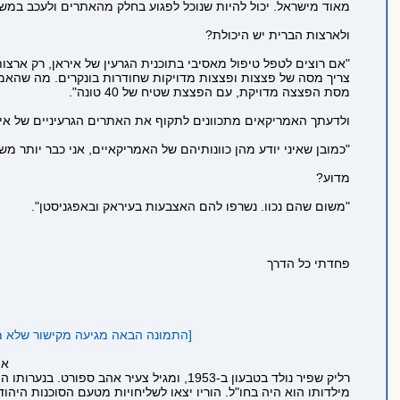
מאוד מישראל. יכול להיות שנוכל לפגוע בחלק מהאתרים ולעכב במשהו
ולארצות הברית יש היכולת?
"אם רוצים לטפל טיפול מאסיבי בתוכנית הגרעין של איראן, רק ארצ
מסת הפצצה מדויקת, עם הפצצת שטיח של 40 טונה".
ולדעתך האמריקאים מתכוונים לתקוף את האתרים הגרעיניים של אי
"כמובן שאיני יודע מהן כוונותיהם של האמריקאיים, אני כבר יותר מ
מדוע?
"משום שהם נכוו. נשרפו להם האצבעות בעיראק ובאפגניסטן".
פחדתי כל הדרך
[התמונה הבאה מגיעה מקישור שלא מתחיל ב https ולכן לא הוטמעה בדף כדי לשמ
אי
רליק שפיר נולד בטבעון ב-1953, ומגיל צעי