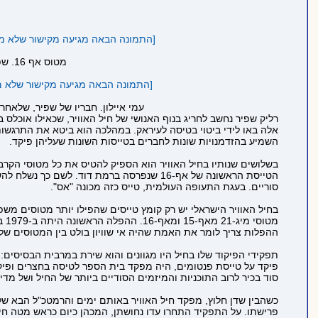
[התמונה הבאה מגיעה מקישור שלא מתחיל ב https ולכן לא הוטמעה בדף כדי לשמור
מטוס אף 16. שפיר הוא הטייס היחיד בעולם שהפיל מטוסי מיג-21 מאף-15 ומאף-16 (צילום: אתר חיל האוויר)
[התמונה הבאה מגיעה מקישור שלא מתחיל ב https ולכן לא הוטמעה בדף כדי לשמ
עמי איילון. חבריו של שפיר, שלאחר
רליק שפיר נחשב לחריג בנוף האנושי של חיל האוויר, שכאילו אוכלס 
אלה באו לידי ביטוי בטיסה לעיראק. במהלכה הוא ביטא את התרג
השמיע בהזדמנויות שונות לחברים בטייסות השונות שעליהן פיקד.
סוריים. בעגת התעופה העולמית, טייס כזה מכונה "אס".
ההפלות צריך לומר את האמת שהיה אי שוויון בולט בין המטוסים שלנו
סוד בכיר לרוב התוכניות והמיזמים הסודיים ביותר של החיל ושל מדי
כשהבין שדן חלוץ, מפקד חיל האוויר באותם ימים והרמטכ"ל הבא של
פרישתו. על התפקיד התחרו עדו נחושתן, המכהן כיום כראש מטה חיל הא