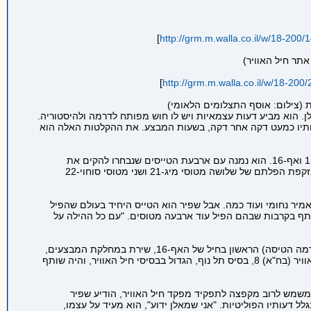
]
http://grm.m.walla.co.il/w/18-200/
]
http://grm.m.walla.co.il/w/18-200
ות (צילום: אוסף התצלומים הלאומי)
לן. הוא מביע דעות עצמאיות ויש לו חוש מפותח לדרמה ולהיסטוריה.
ותיו כמעט דקה אחר דקה, בשעות המבצע. את ההקלטות האלה הוא
בשלושים שנותיו בחיל האוויר הוא הספיק להטיס את כל מטוסי הקרב וההפצצה שהיו מאז ועד היום בשירות החיל - הסקייהוק הישן, הפנטום, אף-15 ואף-16. הוא נמנה עם ארבעת הטייסים שנבחרו להקים את
הטייסת הראשונה של אף-16 שנפרסה ברמת דוד. לשם כך נשלח להשתלמות בבסיס חיל האוויר האמריקאי במדינת יוטה, בארצות הברית. לזכותו נזקפת הפלתם של שלושה מטוסי מיג-21 ושני מטוסי סוחוי-22
א גיורא אפשטיין, עם 17 הפלות, ואחריו אשר שניר, ישראל רהב, אמיר נחומי ועוד כמה. אבל שפיר הוא הטייס היחיד בעולם שהפיל
-15 ומאף-16. ההפלה הראשונה היתה ב-1979 בצפון הבקעה בלבנון. אחר כך בשבוע הראשון של מלחמת לבנון, ב-1982, השתתף בקרבות שבהם הפיל עוד ארבעה מטוסים. "עם כל ההילה על
תפקידי הפיקוד שלו בחיל היו מגוונים והוא שירת במרבית הבסיסים: רמת דוד, חצרים, חצור ותל נוף. ברמת דוד הקים ב-1982 את הסימולטור (מדמה הטיסה) הראשון בחיל של האף-16, שירת במחלקת המבצעים,
פיקד על טייסת פנטומים, היה מפקד בית הספר לטיסה בחצרים ופיקד על בסיס חצור. בתפקידו האחרון, ב-2001-1998, שימש מפקד בסיס חיל האוויר (בח"א) 8, בסיס תל נוף, הגדול בבסיסי חיל האוויר, והיה שותף
המשמש לרוב מקפצה לתפקיד מפקד חיל האוויר, הודיע שפיר
לל דעותיו הפוליטיות. "אני שמאלן ידוע", הוא מעיד על עצמו,