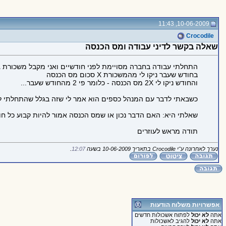
10-06-2009, 11:43
Crocodile
שאלה בקשר לדיני עבודה ומס הכנסה
התחלתי עבודה בחברה מסויימת לפני חודשיים ואני מקבל משכורת גלובאלית קבו
בחודש שעבר ניקו לי מהמשכורת X סכום מס הכנסה
והחודש ניקו לי 2X מס הכנסה - כלומר פי 2 מהחודש שעבר...
כשבאתי לדבר עם המנהל כספים הוא אמר לי שזה בגלל שהתחלתי לעב
שאלתי היא: האם הדבר נכון או שמס הכנסה אמור להיות קבוע כל ח
תודה מראש לעוזרים
נערך לאחרונה ע"י Crocodile בתאריך 10-06-2009 בשעה
12:07
.
אפשרויות משלוח הודעות
אתה
לא יכול
לפתוח אשכולות חדשים
אתה
לא יכול
להגיב לאשכולות