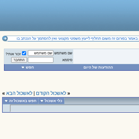
באמור בפורום זה משום תחליף לייעוץ משפטי מקצועי ואין להסתמך על הנכתב בו
שם משתמש
זכור אותי?
סיסמא
ההודעות של היום
חפש
«
לאשכול הקודם
|
לאשכול הבא
»
כלי אשכול
חפש באשכול זה