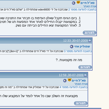
סא"ל חיים
אורח האתר
בתגובה להודעה מספר 2
שנכתבה על ידי eden6600 שמתחילה ב "שלום סא"ל חיים אני מתגייס..."
ביום הגיוס תקבל שאלון העדפות בו תבחר את החטיבה שאליה 
במקצועות יקבלו החיילים לאחר אחד המסעות תג של חטיבה 460. לאחר סיום המקצועות כאשר יעלו החיילים לאימון הצמ"פ (צוות, מחלקה, פלוגה) שם יקבלו תג של החטיבה אליה החיילים מ
לאחר המקצועות יצאו החיילים הבייתה עם נשק.
30-07-2009, 12:33
שמוליק אחי
בתגובה להודעה מספר 3
שנכתבה על ידי סא"ל חיים שמתחילה ב "[list=1] [*]ביום הגיוס תקבל..."
מה זה מקצועות..?
30-07-2009, 12:59
סא"ל חיים
אורח האתר
בתגובה להודעה מספר 4
שנכתבה על ידי שמוליק אחי שמתחילה ב "מה זה מקצו
מקצועות זה השלב שבו כל אחד לומד על המקצוע שלו תות