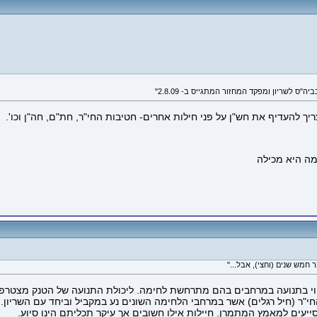
 להעדיף את חש"ן על פני חילות אחרים- חטיבות החי"ר, חת"ם, חה"ן וכו'.
ביטוי בתנועה במרחבים בהם מתרחשת לחימה. ליכולת התנועה של הטנק מצטרפים
י"ר (חיל רגלים) אשר במרחבי הלחימה השונים נע במקביל וביחד עם השריון.
ייעים למאמץ המתמרן. חיילות אילו חשובים אך עיקר תכליתם הינו סיוע.