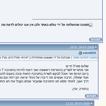
_____________________________________
29-07-2009, 16:51
eden6600
בתגובה להודעה מספר 1
שנכתבה על ידי chatulim שמתחילה ב "אירוח- סא"ל חיים, מג"ד בביה"ס לשריון ומפקד המחזור המתגייס ב- 2.8.09"
שלום סא"ל חיים
אני מתגייס לשריון בהעדפה ראשונה ואני רוצה להיות בחטיבה 7 אבל לא מילאתי אף טופס בקשה שכזה.
ביום הגיוס אני אוכל לבקש לשרת בחטיבה הזאת וככה בעצם להגד
ועוד שאלה, הרבה אנשים פה דיברו על נוהל יציאה הבייתה עם 
דרך אגב, לאחר מסע תג החטיבה שנעבור אנחנו נקבל את תג החטיבה שאליה כל חייל משויך
בתודה, עדן.
30-07-2009, 12:22