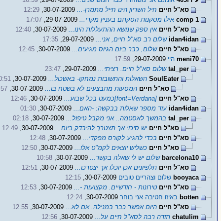
סא"ל חיים
חיל השריון הינו חייל מתמרן-...
30-07-2009,
12:29
comp 1
אילו מסקנות הסקתם בעניין מקרי...
29-07-2009,
17:07
סא"ל חיים
אין ספק שנושא ההתעללות הינו...
30-07-2009,
12:40
idan4idan
שלום רב סא"ל חיים, אני...
29-07-2009,
17:35
סא"ל חיים
שלום, כבר ביום הגיוס מגיעים...
30-07-2009,
12:45
meni70
היי
29-07-2009,
17:59
tal_per
שלום סא"ל חיים. רציתי...
29-07-2009,
23:47
SoulEater
השאלות והתשובות נמחקו- באשכול...
30-07-2009,
0:51
סא"ל חיים
המסעות מתבצעים לא בשטח בו...
30-07-2009,
:57
סא"ל חיים
[font=Verdana]כמעט בכל שבוע...
30-07-2009,
12:46
idan4idan
עוד מספר שאלות בבקשה: -האם...
30-07-2009,
01:30
tal_per
בהמשך לאסטמה.. אני מקבל טיפול...
30-07-2009,
02:18
סא"ל חיים
יש סיכוי אך תצטרך להיבדק ביום...
30-07-2009,
12:49
סא"ל חיים
בכדי להגיע לקורס מפקדי...
30-07-2009,
12:48
סא"ל חיים
כשליש יוצאים לקמ"ט אלו...
30-07-2009,
12:50
barcelona10
שלום יש לי שאלה בקשר...
30-07-2009,
10:58
סא"ל חיים
תלפיונים אכן יוכלו אך יצטרכו...
30-07-2009,
12:51
booyaca
שלום וצהריים טובים
30-07-2009,
12:15
סא"ל חיים
טירונות - חודשיים. מקצועות -...
30-07-2009,
12:53
botten
באיזו חטיבה אני בוחר
30-07-2009,
12:24
סא"ל חיים
היום אפשר כבר במנילה. אם לא...
30-07-2009,
12:55
chatulim
תודה רבה לסא"ל חיים על...
30-07-2009,
12:56