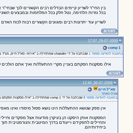
בין החי"ר לשריון קיימים הבדלים רבים הקשורים לכך שבחי"ר
בכל גזרות הלחימה, נטל חלק בכל המלחמות ובמבצעים השוני
לשריון עוד יתרונות רבים ומגוונים הקשורים רבות לכוח האדם 
29-07-2009, 17:07
comp 1
בתגובה להודעה מספר 1
שנכתבה על ידי chatulim שמתחילה ב "אירוח- סא"ל חיים, מג"ד בביה"ס לשריון ומפקד המחזור המתגייס ב- 2.8.09"
אילו מסקנות הסקתם בעניין מקרי ההתעללות ואיך אתם הולכים ל
30-07-2009, 12:40
סא"ל חיים
אורח האתר
בתגובה להודעה מספר 8
שנכתבה על ידי comp 1 שמתחילה ב "אילו מסקנות הסקתם בעניין מקרי..."
אין ספק שנושא ההתעללות הינו נושא פסול מיסודו ואינו מאפיי
המסקנות אותן היסקנו הן בעיקרן מודעות אצל מפקדים וחיילים
והחיילים לתפקידם וייעודם בדרך המיטבית והנורמטיבית תוך 
ביחידותיהם.