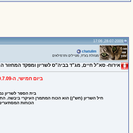
28-07-2009, 17:06
chatulim
מנהלת בע"ח, מטיילים ותרמילאים
אירוח- סא"ל חיים, מג"ד בביה"ס לשריון ומפקד המחזור המתגייס
ביום חמישי, ה-30.7.09, יתארח בפורום סא"ל חיים, מג"ד בבית הספר לשריון ומפקד המחזור המתגייס ב2.8
בית הספר לשריון נ
חיל השריון (חש"ן) הוא הכוח המתמרן העיקרי ביבשה. הח
הכוחות המסתערים 