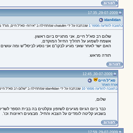
29-07-2009, 17:35
idan4idan
בתגובה להודעה מספר 1
שנכתבה על ידי chatulim שמתחילה ב "אירוח- סא"ל חיים, מג"ד בביה"ס לשריון ומפקד המחזור המתגייס ב- 2.8.09"
שלום רב סא"ל חיים, אני מתגייס ביום ראשון.
אשמח לשמוע על תהליך החיול המוקדם,
האם ישר לאחר שאני מגיע לבקו"ם אני נוסע לביסל"ש ומה עושים 
תודה מראש.
30-07-2009, 12:45
סא"ל חיים
אורח האתר
בתגובה להודעה מספר 10
שנכתבה על ידי idan4idan שמתחילה ב "שלום רב סא"ל חיים, אני..."
שלום,
כבר ביום הגיוס מגיעים לשזפון ונקלטים בה בבית הספר לשריון
בשבוע קליטה לומדים על הצבא והחיל. מבצעים ראיונות וכו'.
29-07-2009, 17:59