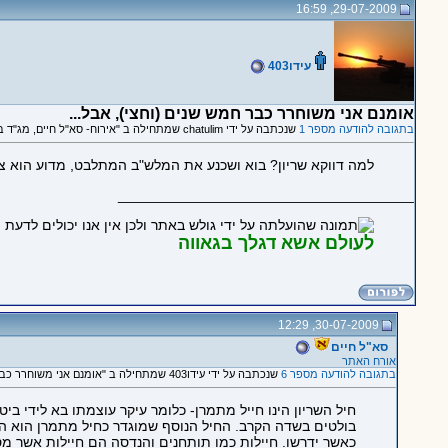
29-07-2009, 16:59
עידו403
אומנם אני משוחרר כבר חמש שנים (וחצי), אבל...
בתגובה להודעה מספר 1
שנכתבה על ידי chatulim שמתחילה ב "אירוח- סא"ל חיים, מג"ד בביה"ס לשריון ומפקד המחזור המתגייס ב- 2.8.09"
למה דווקא שריון? בוא ושכנע את המלש"ב המתלבט, מדוע הוא צריך
_____________________________________
לעולם אשא דגלך בגאווה
30-07-2009, 12:29
סא"ל חיים
אורח האתר
בתגובה להודעה מספר 6
שנכתבה על ידי עידו403 שמתחילה ב "אומנם אני משוחרר כבר חמש שנים (וחצי), אבל..."
חיל השריון הינו חייל מתמרן- כלומר עיקר עוצמתו בא לידי 
בולטים בשדה הקרב. החיל הנוסף שמוגדר כחיל מתמרן הוא הח
כאשר ידרשו. חיילות כמו תותחנים והנדסה הם חיילות אשר מס