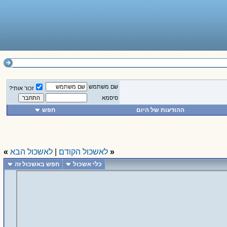
שם משתמש
זכור אותי?
סיסמא
ההודעות של היום
חפש
«
לאשכול הקודם
|
לאשכול הבא
»
כלי אשכול
חפש באשכול זה