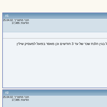
1
#
חבר מתאריך: 25.04.02
הודעות: 17,485
ועדת העבודה, הרווחה והבריאות של הכנסת אישרה בצהריים לקריאה שנייה ושלישית את הצעת החוק הלנת שכר הקובע קנס כספי של 35 אלף שקל בגין הלנת שכר של עד 3 חודשים וכן מאסר בפועל למעסיק שילין
2
#
חבר מתאריך: 25.04.02
הודעות: 17,485