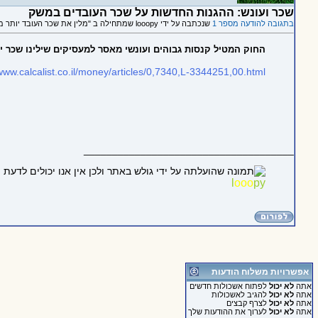
שכר ועונש: ההגנות החדשות על שכר העובדים במשק
בתגובה להודעה מספר 1
שנכתבה על ידי looopy שמתחילה ב "מלין את שכר העובד יותר מ-3 חודשים? תשלם קנס של 35 אלף שקל"
החוק המטיל קנסות גבוהים ועונשי מאסר למעסיקים שילינו שכר 
/www.calcalist.co.il/money/articles/0,7340,L-3344251,00.html
_____________________________________
l
o
o
o
py
אפשרויות משלוח הודעות
אתה
לא יכול
לפתוח אשכולות חדשים
אתה
לא יכול
להגיב לאשכולות
אתה
לא יכול
לצרף קבצים
אתה
לא יכול
לערוך את ההודעות שלך