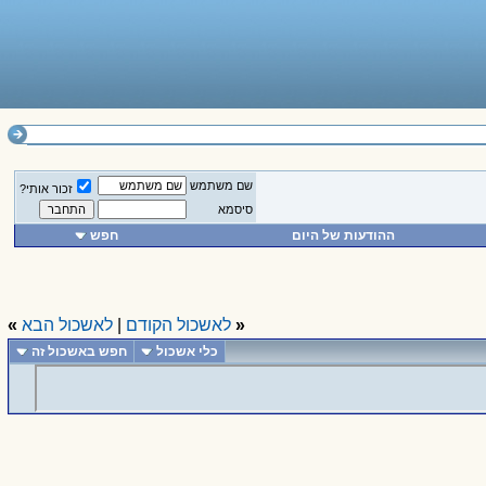
שם משתמש
זכור אותי?
סיסמא
ההודעות של היום
חפש
«
לאשכול הקודם
|
לאשכול הבא
»
כלי אשכול
חפש באשכול זה