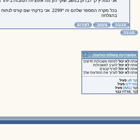
אני ממליץ לך לבדוק במשב שוקי הון מה אופציות הטובות ביותר
בכל מקרה המספר שלהם זה *2299. אני בדקתי שם קורס לנתוח טכני והוא עולה 5000 שקל בערך ומינימום השקעה ראשונה של 5000$.
בהצלחה
אפשרויות משלוח הודעות
אתה
לא יכול
לפתוח אשכולות חדשים
אתה
לא יכול
להגיב לאשכולות
אתה
לא יכול
לצרף קבצים
אתה
לא יכול
לערוך את ההודעות שלך
קוד vB
פעיל
סמיילים
פעיל
קוד
[IMG]
פעיל
קוד HTML
כבוי