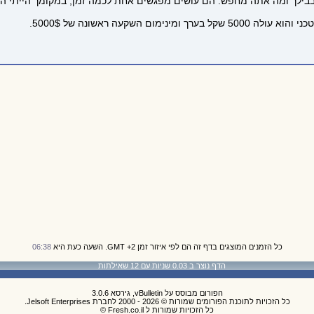
 בבילך ומה אתה מחפש. הם עושים מפגשים אחת לכמה זמן, במקומך הייתי ה
כל הזמנים המוצגים בדף זה הם לפי איזור זמן GMT +2. השעה כעת היא
06:38
הדף נוצר ב 0.03 שניות עם 12 שאילתות
הפורום מבוסס על vBulletin, גירסא 3.0.6
כל הזכויות לתוכנת הפורומים שמורות © 2026 - 2000 לחברת Jelsoft Enterprises.
כל הזכויות שמורות ל Fresh.co.il ©