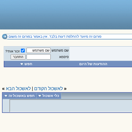
פורום זה מיועד להחלפת דעות בלבד. אין באמור בפורום זה משום תחליף לייעוץ מקצועי ואין להסתמך על הנכתב בו. 
שם משתמש
זכור אותי?
סיסמא
ההודעות של היום
חפש
«
לאשכול הקודם
|
לאשכול הבא
»
כלי אשכול
חפש באשכול זה