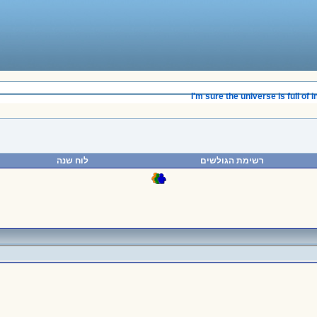
______________________________________
I'm sure the universe is full of in
רשימת הגולשים
לוח שנה