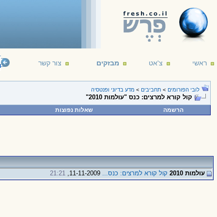
ראשי
צ'אט
מבזקים
צור קשר
telligent life. It's just been too intelligent to come here.
--- Arthur C. Clarke
16/12/1
לובי הפורומים
>
תחביבים
>
מדע בדיוני ופנטסיה
קול קורא למרצים: כנס "עולמות 2010"
הרשמה
שאלות נפוצות
עולמות 2010
קול קורא למרצים: כנס...
11-11-2009,
21:21