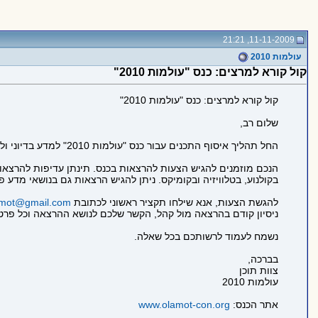
11-11-2009, 21:21
עולמות 2010
קול קורא למרצים: כנס "עולמות 2010"
קול קורא למרצים: כנס "עולמות 2010"
שלום רב,
החל תהליך איסוף התכנים עבור כנס "עולמות 2010" למדע בדיוני ולפנטסיה שיתקיים בתאריכים 31/3-1/4 תחת הנושא "מדעי הקסם".
הנכם מוזמנים להגיש הצעות להרצאות בכנס. תינתן עדיפות להרצאו
בקולנוע, בטלוויזיה ובקומיקס. ניתן להגיש הרצאות גם בנושאי מדע פו
להגשת הצעות, אנא שילחו תקציר ראשוני לכתובת
amot@gmail.com
ניסיון קודם בהרצאה מול קהל, הקשר שלכם לנושא ההרצאה וכל פרט רלוונטי א
נשמח לעמוד לרשותכם בכל שאלה.
בברכה,
צוות תוכן
עולמות 2010
אתר הכנס:
www.olamot-con.org