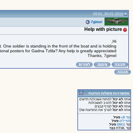
30-01-2010, 05:01
7gimel
Help with picture
Hi,
One soldier is standing in the front of the boat and is holding
onal posters for Gadna Tzlila? Any help is greatly appreciated.
Thanks, 7gimel
אפשרויות משלוח הודעות
אתה
לא יכול
לפתוח אשכולות חדשים
אתה
לא יכול
להגיב לאשכולות
אתה
לא יכול
לצרף קבצים
אתה
לא יכול
לערוך את ההודעות שלך
קוד vB
פעיל
סמיילים
פעיל
קוד
[IMG]
פעיל
קוד HTML
כבוי