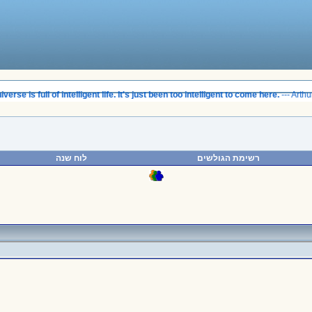
erse is full of intelligent life. It's just been too intelligent to come here.
--- Arthu
רשימת הגולשים
לוח שנה