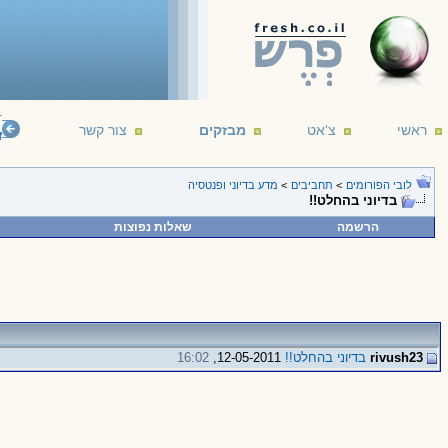
ראשי
צ'אט
מבזקים
צור קשר
r C. Clarke
16/12/1917 - 19/3/2008
לובי הפורומים
>
תחביבים
>
מדע בדיוני ופנטסיה
בדיוני בהחלט!!
הרשמה
שאלות נפוצות
rivush23
בדיוני בהחלט!!
12-05-2011,
16:02