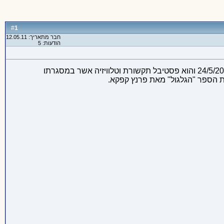
1
#
חבר מתאריך: 12.05.11
הודעות: 5
אני וחבריי סטודנטים לתקשורת במכללת עמק יזרעאל. במסגרת לימודינו נערך כל שנה פסטיבל "שובר מסך" המתקיים השנה ב 24/5/2011 והוא פסטיבל תקשורת וטלוויזיה אשר במסגרתו