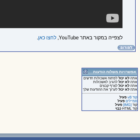
לצפייה במקור באתר YouTube,
לחצו כאן
.
אפשרויות משלוח הודעות
אתה
לא יכול
לפתוח אשכולות חדשים
אתה
לא יכול
להגיב לאשכולות
אתה
לא יכול
לצרף קבצים
אתה
לא יכול
לערוך את ההודעות שלך
קוד vB
פעיל
סמיילים
פעיל
קוד
[IMG]
פעיל
קוד HTML
כבוי