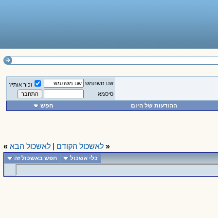
שם משתמש
זכור אותי?
סיסמא
ההודעות של היום
חפש
«
לאשכול הקודם
|
לאשכול הבא
»
כלי אשכול
חפש באשכול זה