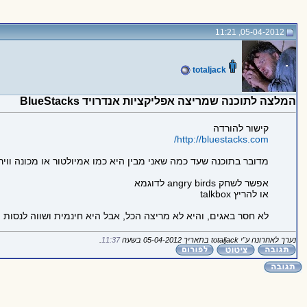
05-04-2012, 11:21
totaljack
המלצה לתוכנה שמריצה אפליקציות אנדרויד BlueStacks
קישור להורדה
http://bluestacks.com/
מדובר בתוכנה שעד כמה שאני מבין היא כמו אמיולטור או מכונה וו
אפשר לשחק angry birds לדוגמא
או להריץ talkbox
לא חסר באגים, והיא לא מריצה הכל, אבל היא חינמית ושווה לנסות
נערך לאחרונה ע"י totaljack בתאריך 05-04-2012 בשעה
11:37
.