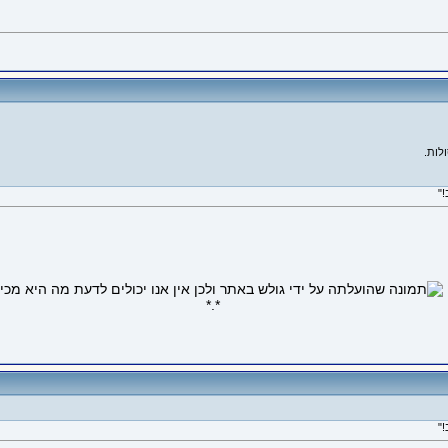
לות.
*.*