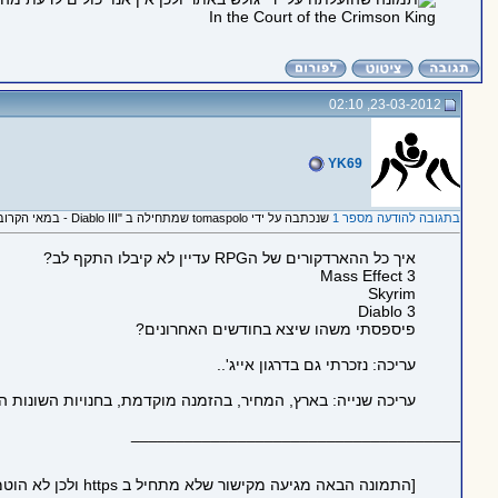
In the Court of the Crimson King
23-03-2012, 02:10
YK69
בתגובה להודעה מספר 1
שנכתבה על ידי tomaspolo שמתחילה ב "Diablo III - במאי הקרוב!"
איך כל ההארדקורים של הRPG עדיין לא קיבלו התקף לב?
Mass Effect 3
Skyrim
Diablo 3
פיספסתי משהו שיצא בחודשים האחרונים?
עריכה: נזכרתי גם בדרגון אייג'..
עריכה שנייה: בארץ, המחיר, בהזמנה מוקדמת, בחנויות השונות המחיר 250 שח למשחק הרגיל ו450 לחבילת האספנים(מחירי מ
_____________________________________
[התמונה הבאה מגיעה מקישור שלא מתחיל ב https ולכן לא הוטמעה בדף כדי לשמור על https תקין: