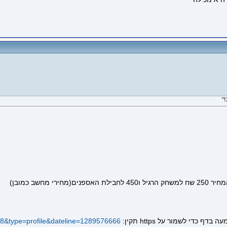
חשב כמובן)
298&type=profile&dateline=1289576666