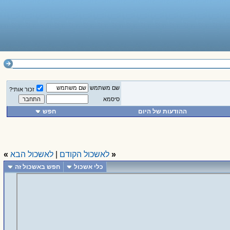
שם משתמש
זכור אותי?
סיסמא
ההודעות של היום
חפש
«
לאשכול הקודם
|
לאשכול הבא
»
כלי אשכול
חפש באשכול זה