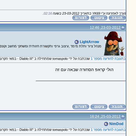
נערך לאחרונה ע"י YK69 בתאריך 23-03-2012 בשעה
02:16
.
23-03-2012, 12:46
LightArrow
מנהל ציור ותלת מימד ,עיצוב גרפי ותקשורת חזותית ומשחקי מחשב וקונסו
בתגובה להודעה מספר 1
שנכתבה על ידי tomaspolo שמתחילה ב "Diablo III - במאי הקרוב!"
הולי קראפ הסחורה שבאה עם זה
_____________________________________
25-03-2012, 16:24
NimDod
בתגובה להודעה מספר 1
שנכתבה על ידי tomaspolo שמתחילה ב "Diablo III - במאי הקרוב!"