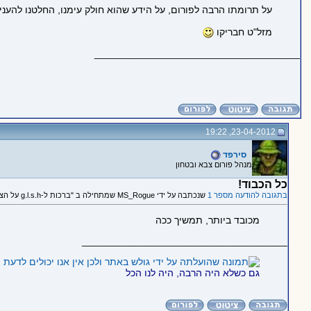
על תרומתו הרבה לפורום, על הידע שהוא חולק עימנו, החלטנו להעניק לגולש g.l.s.h צל"ש כ
מזל"ט חבריקו
_____________________________________
23-04-2012, 19:22
סירפד
מנהל פורום צבא ובטחון
כל הכבוד!
בתגובה להודעה מספר 1
שנכתבה על ידי MS_Rogue שמתחילה ב "ברכות ל-g.l.s.h על הצל"ש :)"
מכובד ביותר, תמשיך ככה
_____________________________________
גם כשלא היה הרבה, היה לנו הכל