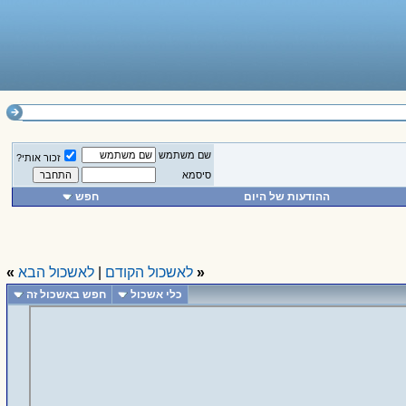
שם משתמש
זכור אותי?
סיסמא
ההודעות של היום
חפש
«
לאשכול הקודם
|
לאשכול הבא
»
כלי אשכול
חפש באשכול זה