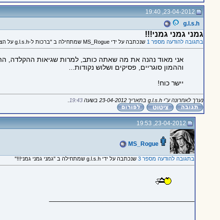
23-04-2012, 19:40
g.l.s.h
גמני גמני גמני!!!
בתגובה להודעה מספר 1
שנכתבה על ידי MS_Rogue שמתחילה ב "ברכות ל-g.l.s.h על הצל"ש :)"
אני מאוד נהנה את מה שאתה כותב, למרות שגיאות ההקלדה, הה
וההמון סוגריים, פסיקים ושלוש נקודות...
יישר כוח!
נערך לאחרונה ע"י g.l.s.h בתאריך 23-04-2012 בשעה
19:43
.
23-04-2012, 19:53
MS_Rogue
בתגובה להודעה מספר 3
שנכתבה על ידי g.l.s.h שמתחילה ב "גמני גמני גמני!!!"
_____________________________________