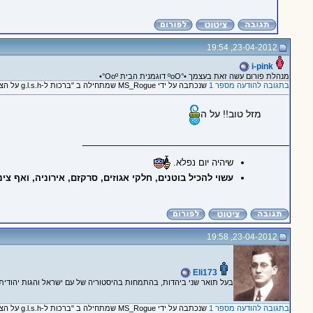
23-04-2012, 19:54
i-pink
מנהלת פורום עשה זאת בעצמך •°ºοΟ דוגמנית הבית Οοº°•
בתגובה להודעה מספר 1
שנכתבה על ידי MS_Rogue שמתחילה ב "ברכות ל-g.l.s.h על הצל"ש :)"
מזל טוב!! על ה
_____________________________________
שיהיה יום נפלא.
עשוי להכיל בוטנים, חלקי אגוזים, סרקזם, אירוניה, ואף צינ
23-04-2012, 19:58
Eli173
בעל תואר שני ביהדות, בהתמחות בהיסטוריה של עם ישראל והגות יהודית.
בתגובה להודעה מספר 1
שנכתבה על ידי MS_Rogue שמתחילה ב "ברכות ל-g.l.s.h על הצל"ש :)"