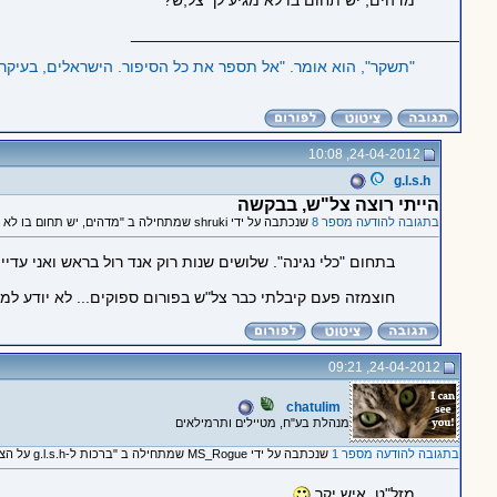
מדהים, יש תחום בו לא מגיע לך צל,ש?
_____________________________________
"תשקר‭,"‬ הוא אומר. "אל תספר את כל הסיפור. הישראלים, בעיקר העמותות שפועלות בקרב המסתננים פה, אוהבים שמשקרים להם‭."
24-04-2012, 10:08
g.l.s.h
הייתי רוצה צל"ש, בבקשה
בתגובה להודעה מספר 8
שנכתבה על ידי shruki שמתחילה ב "מדהים, יש תחום בו לא מגיע לך..."
בתחום "כלי נגינה". שלושים שנות רוק אנד רול בראש ואני עדיין 
חוצמזה פעם קיבלתי כבר צל"ש בפורום ספוקים... לא יודע למה
24-04-2012, 09:21
chatulim
מנהלת בע"ח, מטיילים ותרמילאים
בתגובה להודעה מספר 1
שנכתבה על ידי MS_Rogue שמתחילה ב "ברכות ל-g.l.s.h על הצל"ש :)"
מזל"ט, איש יקר