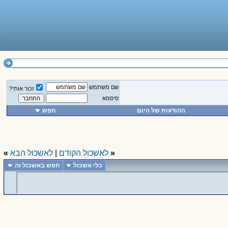
שם משתמש
זכור אותי?
סיסמא
ההודעות של היום
חפש
«
לאשכול הקודם
|
לאשכול הבא
»
כלי אשכול
חפש באשכול זה