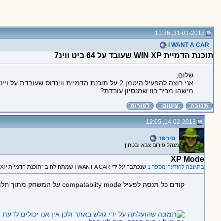
31-01-2013, 11:36
I WANT A CAR
תוכנת הדמיית WIN XP שעובד על 64 ביט ווינ7
שלום,
אני רוצה להפעיל היטמן 2 על תוכנת הדמיית ווינדוס שעובדת על ויינדוס 7 גרסת 64 ביט.
מישהו מכיר כזו שמנסיון עובדת?
14-02-2013, 12:05
סירפד
מנהל פורום צבא ובטחון
XP Mode
בתגובה להודעה מספר 1
שנכתבה על ידי I WANT A CAR שמתחילה ב "תוכנת הדמיית WIN XP שעובד על 64 ביט ווינ7"
קודם כל תנסה לפעיל compatablity mode על המשחק מתוך חלונות 7 עצמו, אש לא עובד אז יש מערכת Virtual PC מובנית
_____________________________________