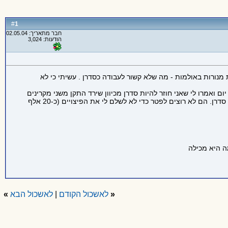
1
#
חבר מתאריך: 02.05.04
הודעות: 3,024
 צביעה והחלפת מנורות באולמות - מה שלא קשור לעבודה כסדרן . עשיתי כי לא
חרי שנה ועשרה חודשים קידמו אותי להיות מזנונאי 4 חודשים ואחרי זה מקרין. בתור מקרין הייתי שנה וחודש. לפני שבוע חזרתי ממילואים של 23 יום ואמרו לי שאני חוזר להיות סדרן מכיוון שירד התקן משני מקרינים
במשמרת למקרין אחד. ומאחר ואני לא סטודנט ויש כבר שני סטודנטים כמקרינים שנשארים בעבודה לעוד שנתיים הם מעדיפים להוריד אותי להיות סדרן. הם לא רוצים לפטר כדי לא לשלם לי את הפיצויים (כ-20 אלף
«
לאשכול הקודם
|
לאשכול הבא
»